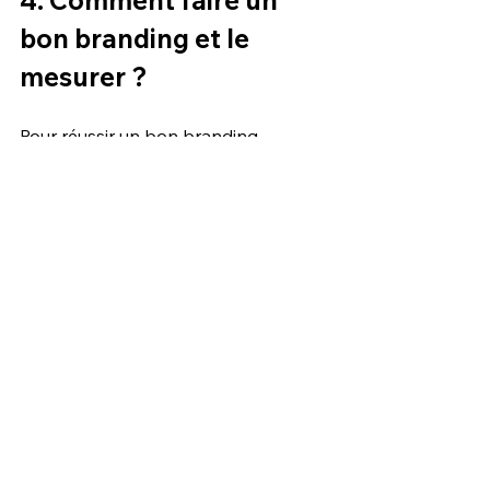
4. Comment faire un 
bon branding et le 
mesurer ? 
Pour réussir un bon branding, 
commencez par écouter votre 
marché et vos clients pour 
comprendre leurs attentes. 
Développez ensuite une histoire 
authentique qui reflète votre 
personnalité et vos valeurs. Ce 
storytelling va créer un lien 
émotionnel fort.
Ne vous limitez pas à l’identité 
visuelle, soignez aussi l’expérience 
globale. Chaque point de contact 
doit refléter votre univers, que ce soit 