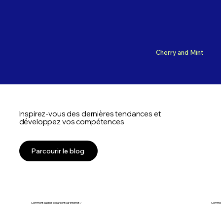
Cherry and Mint
Inspirez-vous des dernières tendances et
développez vos compétences
Parcourir le blog
Comment gagner de l'argent sur internet ?
Comment