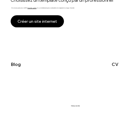
Choisissez un template conçu par un professionnel
Choisissez parmi plus de 800
templates gratuits
, ils sont entièrement personnalisables et s'adaptent à tout type d'activité.
Créer un site internet
Blog
CV
Salut, je suis Aria