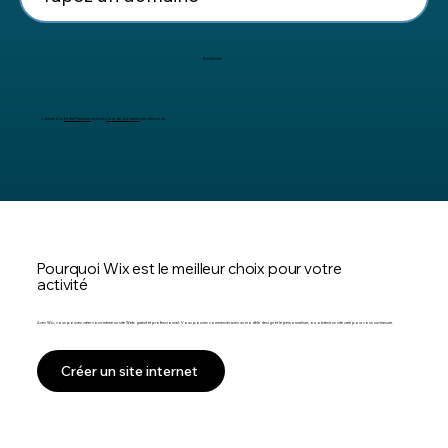
Rechercher
L'achat d'un
forfait Premium
inclut un
nom de domaine
pendant un an.
Pourquoi Wix est le meilleur choix pour votre
activité
Avec Wix, vous pouvez créer vous-même un site Web gratuit et professionnel. Vous pouvez commencer avec un modèle design et le personnaliser, ou obtenir un site créé pour vous sur-mesure.
Créer un site internet