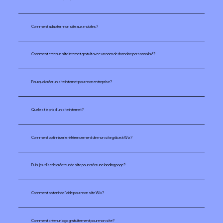
Comment adapter mon site aux mobiles?
Comment créer un site internet gratuit avec un nom de domaine personnalisé?
Pourquoi créer un site internet pour mon entreprise?
Quel est le prix d'un site internet?
Comment optimiser le référencement de mon site grâce à Wix?
Puis-je utiliser le créateur de site pour créer une landing page?
Comment obtenir de l'aide pour mon site Wix?
Comment créer un logo gratuitement pour mon site?