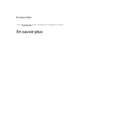
Boutique en ligne
Créez une
boutique en ligne
et gérez votre entreprise avec notre plateforme eCommerce.
En savoir plus