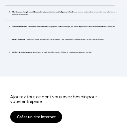
Choisissez un template ou utilisez notre créateur de site avec intelligence artificielle
. Vous pouvez également commencer à créer un site internet à
partir d'une toile vierge.
​Personnalisez votre site comme vous le souhaitez
. Ajoutez du texte, des images, des vidéos et plus encore et obtenez un site internet sur mesure.
Publiez votre site
. Cliquez sur "Publier" en haut à droite de l'éditeur pour mettre en ligne votre site. Commencez à en faire la promotion.
Générez du trafic sur votre site
. Utilisez les outils de référencement (SEO) et les solutions de marketing intégrées.
Ajoutez tout ce dont vous avez besoin pour
votre entreprise
Créer un site internet