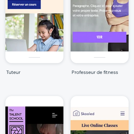
Tuteur
Professeur de fitness