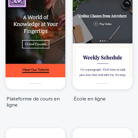
Plateforme de cours en
École en ligne
ligne