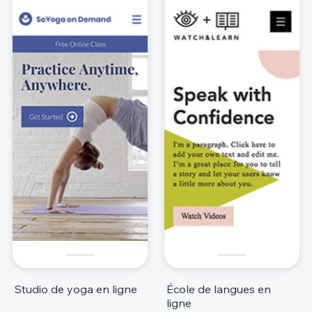
Studio de yoga en ligne
École de langues en
ligne