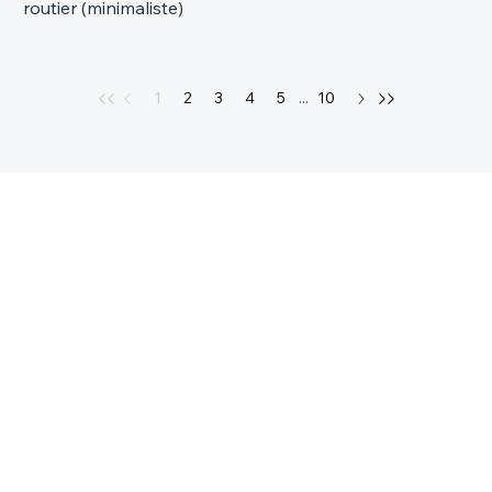
routier (minimaliste)
1
2
3
4
5
...
10