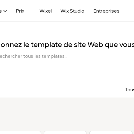
s
Prix
Wixel
Wix Studio
Entreprises
ionnez le template de site Web que vou
Tou