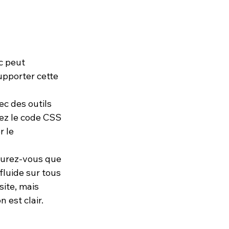
c peut 
upporter cette 
ec des outils 
z le code CSS 
 le 
surez-vous que 
fluide sur tous 
ite, mais 
 est clair.