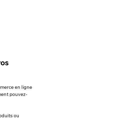
vos 
mmerce en ligne 
mment pouvez-
oduits ou 