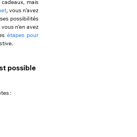
 cadeaux, mais 
net
, vous n’avez 
s possibilités 
i vous n’en avez 
es 
étapes pour 
stive.
st possible 
tes : 