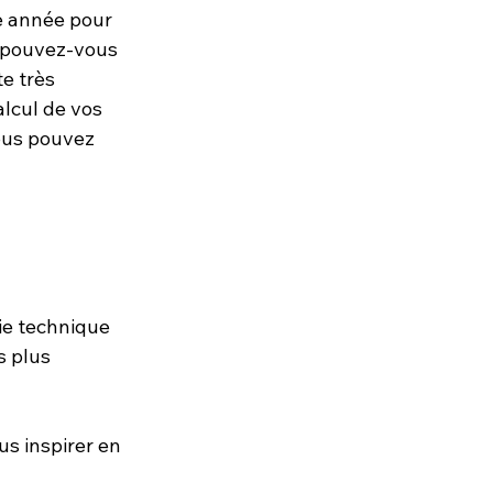
e année pour 
e pouvez-vous 
e très 
alcul de vos 
ous pouvez 
ie technique 
s plus 
us inspirer en 