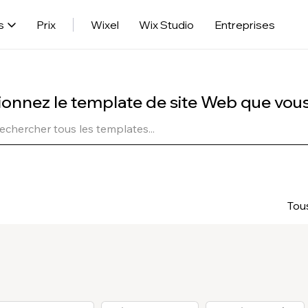
s
Prix
Wixel
Wix Studio
Entreprises
ionnez le template de site Web que vou
Tou