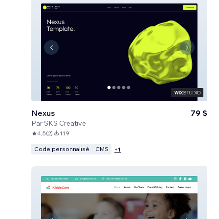
Nexus
79 $
Par
SKS Creative
4,5
(
2
)
119
Code personnalisé
CMS
+
1