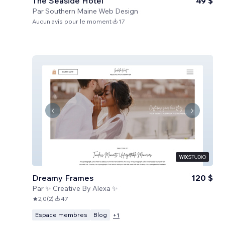
The Seaside Hotel
49 $
Par
Southern Maine Web Design
Aucun avis pour le moment
17
Dreamy Frames
120 $
Par
✨ Creative By Alexa ✨
2,0
(
2
)
47
Espace membres
Blog
+
1