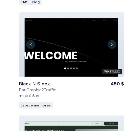
CMS
Blog
Black N Sleek
450 $
Par
Graphic2Traffic
1,0
(
1
)
15
Espace membres