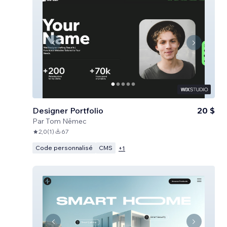
Designer Portfolio
20 $
Par
Tom Němec
2,0
(
1
)
67
Code personnalisé
CMS
+
1