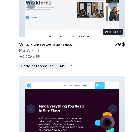
Virtu - Service Business
79 $
Par
Wix Fix
5,0
(
2
)
55
Code personnalisé
CMS
+
1