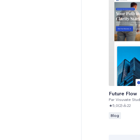
Future Flow
Par
Visuvate Stud
5,0
(
2
)
22
Blog