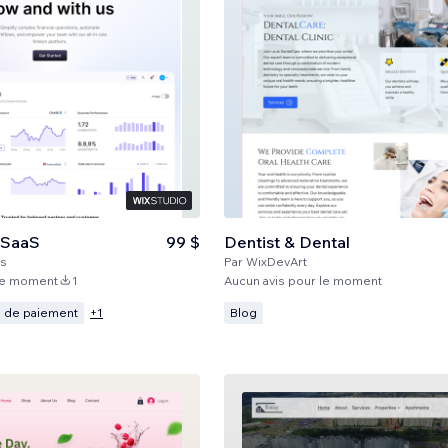
& SaaS
99 $
Dentist & Dental
s
Par
WixDevArt
 le moment
1
Aucun avis pour le moment
 de paiement
Blog
+
1