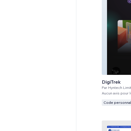
DigiTrek
Par
Hyntech Limi
Aucun avis pour
Code personnal