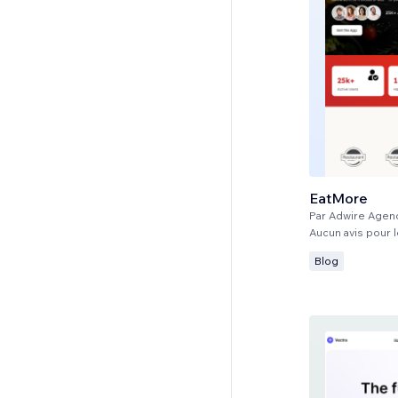
EatMore
Par
Adwire Agen
Aucun avis pour
Blog