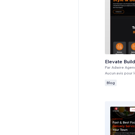
Elevate Buil
Par
Adwire Agen
Aucun avis pour
Blog