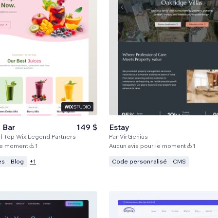
e Bar
149 $
Estay
 Top Wix Legend Partners
Par
VirGenius
 le moment
1
Aucun avis pour le moment
1
es
Blog
Code personnalisé
CMS
+
1