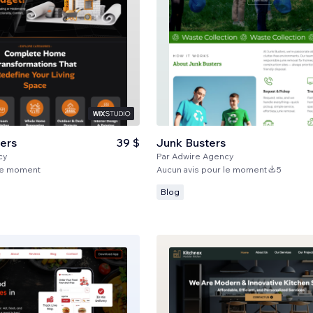
ders
39 $
Junk Busters
cy
Par
Adwire Agency
 le moment
Aucun avis pour le moment
5
Blog