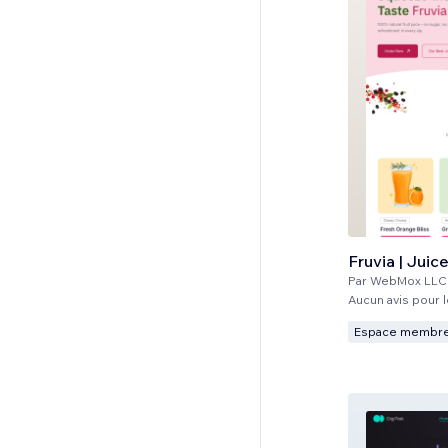
Fruvia | Juic
Par
WebMox LLC |
Aucun avis pour
Espace membr