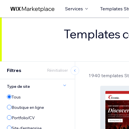
Services
Templates St
Templates c
Filtres
Réinitialiser
1 940 templates S
Type de site
Tous
Boutique en ligne
Portfolio/CV
Site d'entreprise