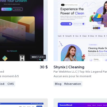
30 $
Shynix | Cleaning
ted
Par
WebMox LLC | Top Wix Legend Par
 le moment
5
Aucun avis pour le moment
isé
CMS
Blog
Réservation