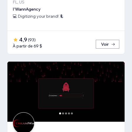
FL, US
I'WannAgency
💻 Digitizing your brand! 🦎
4,9
(
93
)
Voir
À partir de 69 $