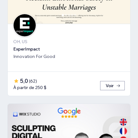
OH, US
ExperImpact
Innovation For Good
5,0
(
62
)
Voir
À partir de 250 $