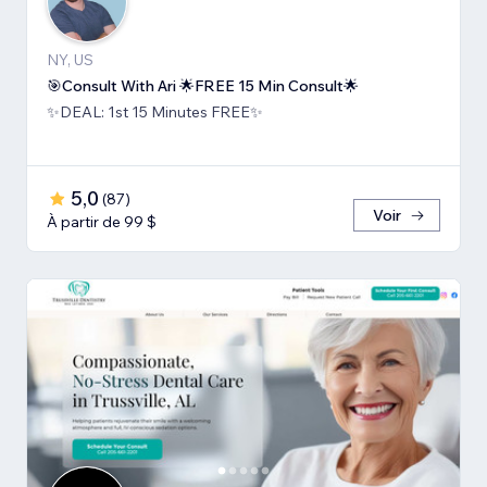
NY, US
🎯Consult With Ari 🌟FREE 15 Min Consult🌟
✨DEAL: 1st 15 Minutes FREE✨
5,0
(
87
)
Voir
À partir de 99 $