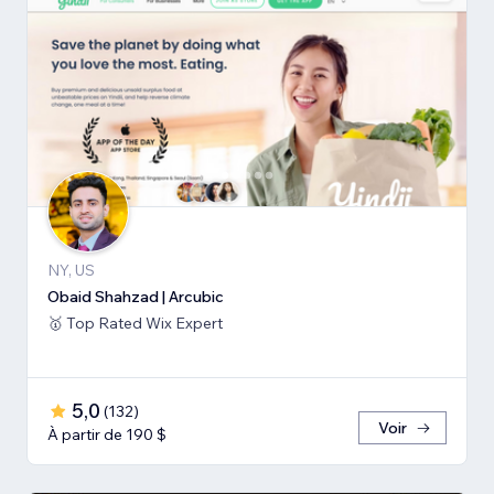
NY, US
Obaid Shahzad | Arcubic
🥇 Top Rated Wix Expert
5,0
(
132
)
Voir
À partir de 190 $