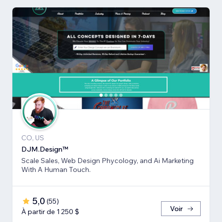
CO, US
DJM.Design™
Scale Sales, Web Design Phycology, and Ai Marketing
With A Human Touch.
5,0
(
55
)
Voir
À partir de 1 250 $