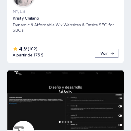
NY, US
Kristy Chilano
Dynamic & Affordable Wix Websites & Onsite SEO for
SBOs.
4,9
(
102
)
Voir
À partir de 175 $