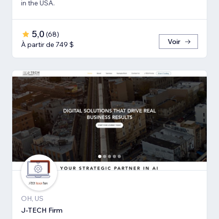
in the USA.
5,0
(
68
)
Voir
À partir de 749 $
OH, US
J-TECH Firm