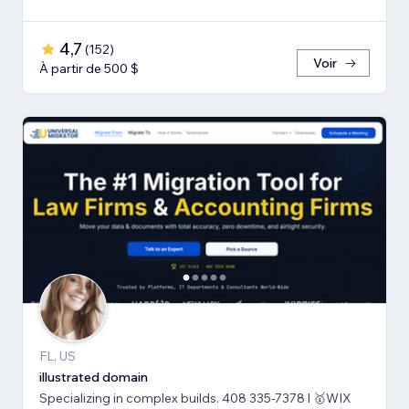
4,7
(
152
)
Voir
À partir de 500 $
FL, US
illustrated domain
Specializing in complex builds. 408 335-7378 l 🥇WIX