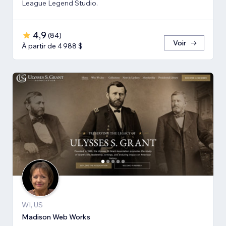
League Legend Studio.
4,9
(
84
)
Voir
À partir de 4 988 $
WI, US
Madison Web Works