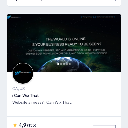
CA, US
i Can Wix That
Website a mess? i Can Wix That.
4,9
(
155
)