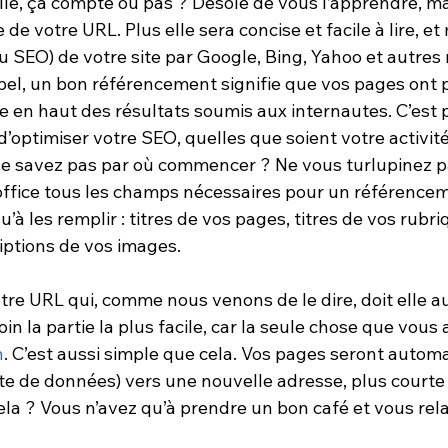
aille, ça compte ou pas ? Désolé de vous l’apprendre, ma
e de votre URL. Plus elle sera concise et facile à lire, et
u SEO) de votre site par Google, Bing, Yahoo et autres
pel, un bon référencement signifie que vos pages ont p
 en haut des résultats soumis aux internautes. C’est p
’optimiser votre SEO, quelles que soient votre activité
ne savez pas par où commencer ? Ne vous turlupinez pas
office tous les champs nécessaires pour un référenceme
u’à les remplir : titres de vos pages, titres de vos rubr
riptions de vos images.
tre URL qui, comme nous venons de le dire, doit elle au
oin la partie la plus facile, car la seule chose que vous 
n
. C’est aussi simple que cela. Vos pages seront auto
te de données) vers une nouvelle adresse, plus courte 
ela ? Vous n’avez qu’à prendre un bon café et vous rel