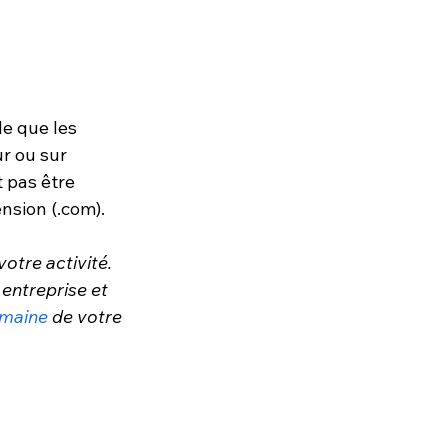
le que les 
r ou sur 
t pas être 
nsion (.com).
tre activité. 
 entreprise et 
maine
 de votre 