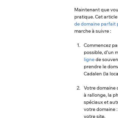
Maintenant que vous 
pratique. Cet article
de domaine parfait p
marche à suivre :
Commencez par i
possible, d’un 
ligne
 de souve
prendre le doma
Cadalen (la loc
Votre domaine do
à rallonge, la p
spéciaux et aut
votre domaine :
votre site.