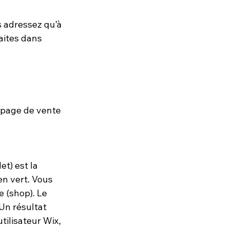
s adressez qu’à 
faites dans 
 page de vente 
et) est la 
en vert. Vous 
e (shop). Le 
 Un résultat 
tilisateur Wix, 