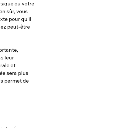
sique ou votre 
en sûr, vous 
te pour qu’il 
vez peut-être 
ortante, 
s leur 
ale et 
ée sera plus 
us permet de 