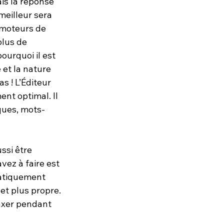
is la réponse 
 meilleur sera 
 moteurs de 
lus de 
ourquoi il est 
 et la nature 
 ! L’Éditeur 
nt optimal. Il 
iques, mots-
ssi être 
avez à faire est 
matiquement 
et plus propre. 
axer pendant 