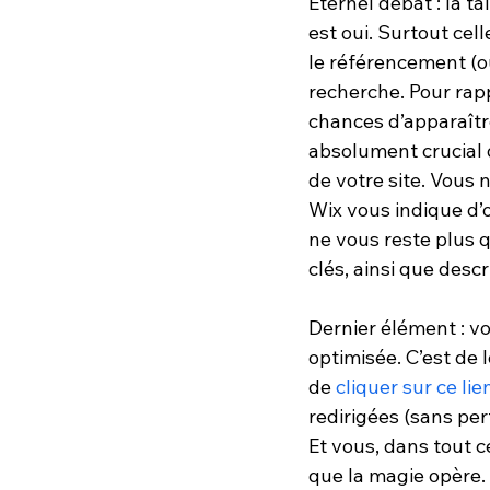
Éternel débat : la t
est oui. Surtout cell
le référencement (o
recherche. Pour rap
chances d’apparaître
absolument crucial d
de votre site. Vous 
Wix vous indique d’
ne vous reste plus q
clés, ainsi que desc
Dernier élément : vo
optimisée. C’est de l
de 
cliquer sur ce lie
redirigées (sans per
Et vous, dans tout c
que la magie opère. 