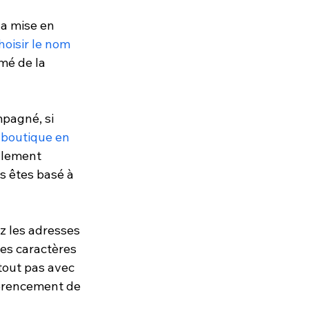
la mise en 
oisir le nom 
mé de la 
pagné, si 
 
boutique en 
llement 
s êtes basé à 
ez les adresses 
les caractères 
tout pas avec 
férencement de 