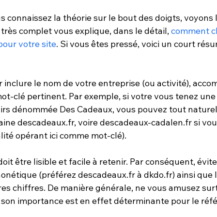
connaissez la théorie sur le bout des doigts, voyons 
 très complet vous explique, dans le détail, 
comment ch
our votre site
. Si vous êtes pressé, voici un court résu
nclure le nom de votre entreprise (ou activité), accom
mot-clé pertinent. Par exemple, si votre vous tenez une
nirs dénommée Des Cadeaux, vous pouvez tout nature
ine descadeaux.fr, voire descadeaux-cadalen.fr si vou
alité opérant ici comme mot-clé).
it être lisible et facile à retenir. Par conséquent, évit
honétique (préférez descadeaux.fr à dkdo.fr) ainsi que 
res chiffres. De manière générale, ne vous amusez sur
 son importance est en effet déterminante pour le ré