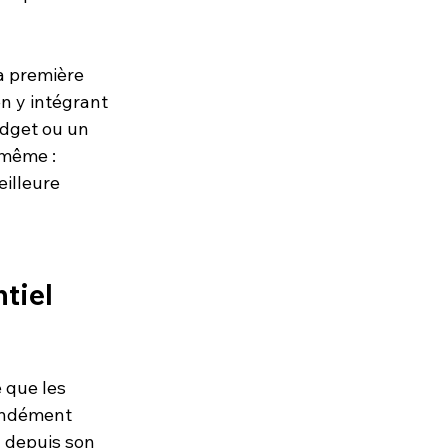
a première 
n y intégrant 
dget ou un 
 même : 
illeure 
tiel 
 que les 
ondément 
 depuis son 