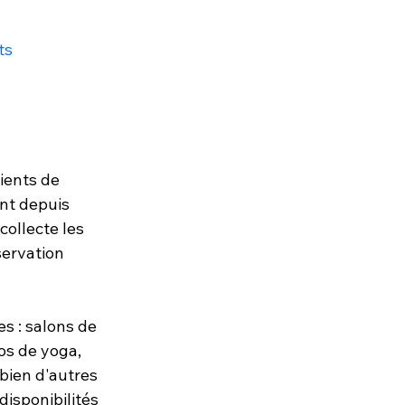
ts
ients de 
nt depuis 
collecte les 
servation 
s : salons de 
os de yoga, 
 bien d'autres 
isponibilités 