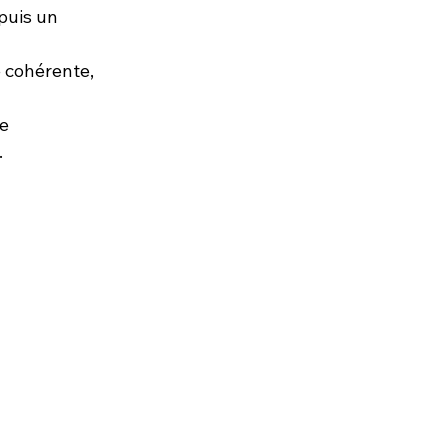
puis un 
 cohérente, 
e 
.