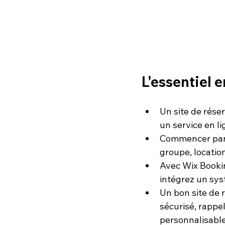
L'essentiel e
Un site de rése
un service en li
Commencer par d
groupe, location
Avec Wix Bookin
intégrez un sys
Un bon site de r
sécurisé, rappe
personnalisable