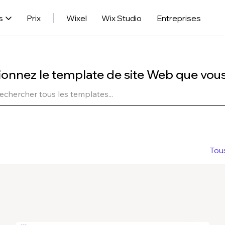
s
Prix
Wixel
Wix Studio
Entreprises
ionnez le template de site Web que vou
Tou