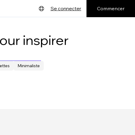
Commencer
Se connecter
English
Deutsch
ur inspirer
Español
Français
ttes
Minimaliste
日本語
Português