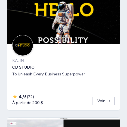
KA, IN
CD STUDIO
To Unleash Every Business Superpower
4,9
(
72
)
Voir
À partir de 200 $