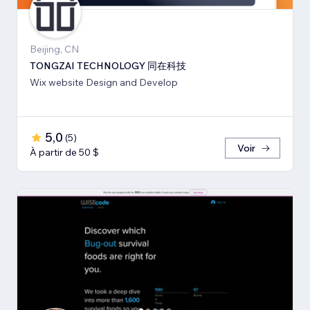
Beijing, CN
TONGZAI TECHNOLOGY 同在科技
Wix website Design and Develop
5,0
(
5
)
Voir
À partir de 50 $