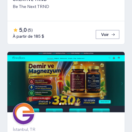
Be The Next TRND
5,0
(
5
)
Voir
À partir de 185 $
İstanbul, TR