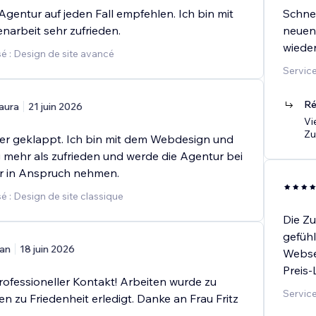
Agentur auf jeden Fall empfehlen. Ich bin mit
Schne
arbeit sehr zufrieden.
neuen
wiede
é : Design de site avancé
Service
Ré
aura
21 juin 2026
Vi
Zu
per geklappt. Ich bin mit dem Webdesign und
 mehr als zufrieden und werde die Agentur bei
r in Anspruch nehmen.
 : Design de site classique
Die Zu
gefühl
an
18 juin 2026
Websei
Preis-
rofessioneller Kontakt! Arbeiten wurde zu
Service
en zu Friedenheit erledigt. Danke an Frau Fritz