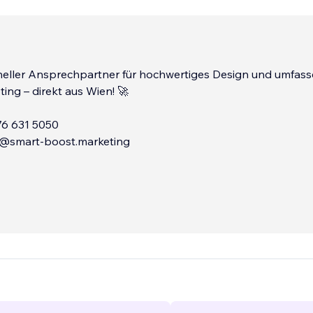
oneller Ansprechpartner für hochwertiges Design und umfas
ing – direkt aus Wien! 🚀
676 631 5050
ce@smart-boost.marketing
 Kostenlose Analyse & Erstberatung
...