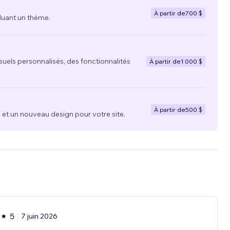
À partir de
700 $
luant un thème.
suels personnalisés, des fonctionnalités
À partir de
1 000 $
À partir de
500 $
t un nouveau design pour votre site.
5
7 juin 2026