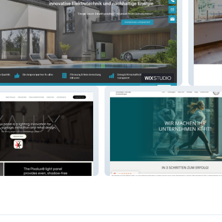
L&M
ki-fit.at