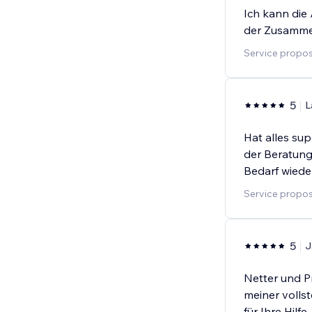
Ich kann die 
der Zusammen
Service propos
5
L
Hat alles su
der Beratung
Bedarf wiede
Service proposé
5
J
Netter und P
meiner vollst
für Ihre Hilfe.