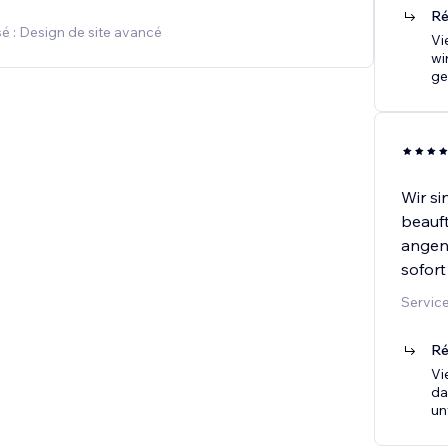
Ré
é : Design de site avancé
Vi
wi
ge
Wir si
beauf
angen
sofort
Service
Ré
Vi
da
un