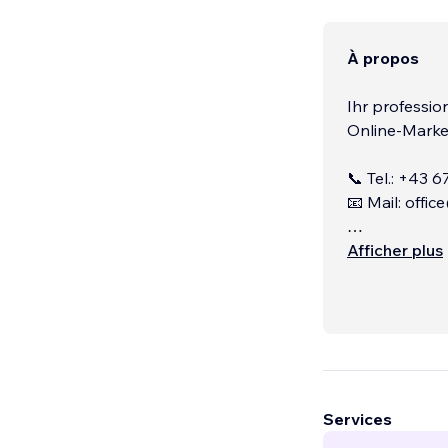
À propos
Ihr professi
Online-Market
📞 Tel.: +43 
📧 Mail: offi
💡Webdesign:
Afficher plus
Services