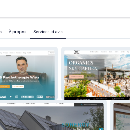
s
À propos
Services et avis
sperger.com
Redbull Organics Skygarden