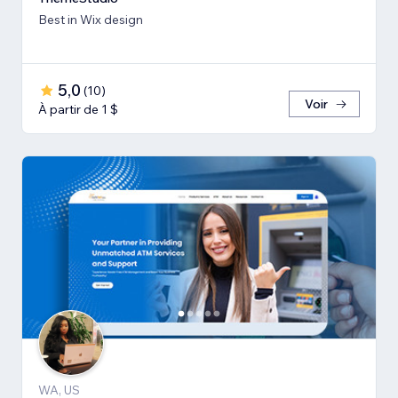
Best in Wix design
5,0
(
10
)
Voir
À partir de 1 $
WA, US