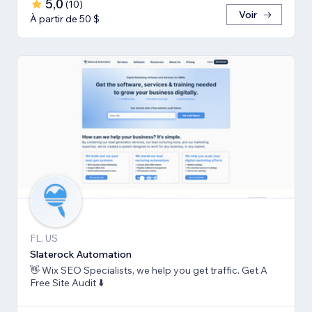
5,0
(
10
)
Voir
À partir de 50 $
FL, US
Slaterock Automation
👋 Wix SEO Specialists, we help you get traffic. Get A
Free Site Audit ⬇️