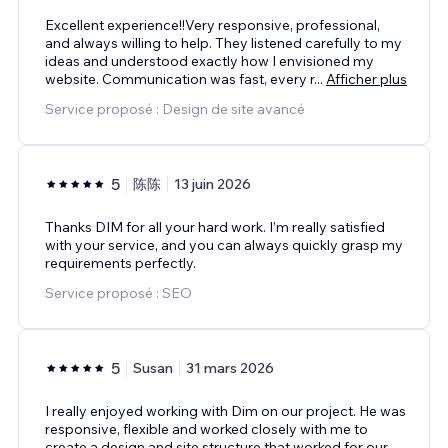
Excellent experience!!Very responsive, professional,
and always willing to help. They listened carefully to my
ideas and understood exactly how I envisioned my
website. Communication was fast, every r
...
Afficher plus
Service proposé : Design de site avancé
5
陈陈
13 juin 2026
Thanks DIM for all your hard work. I’m really satisfied
with your service, and you can always quickly grasp my
requirements perfectly.
Service proposé : SEO
5
Susan
31 mars 2026
I really enjoyed working with Dim on our project. He was
responsive, flexible and worked closely with me to
create a design and site structure that worked for our