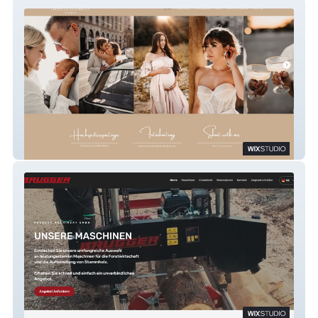
DanielaDorbritzFoto
BRUGGER MACHINERY