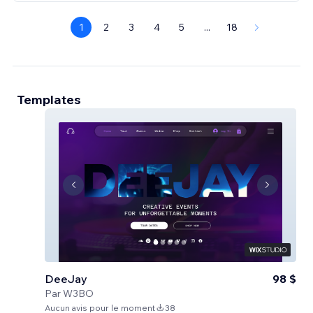
1
2
3
4
5
...
18
Templates
DeeJay
98 $
Par
W3BO
Aucun avis pour le moment
38