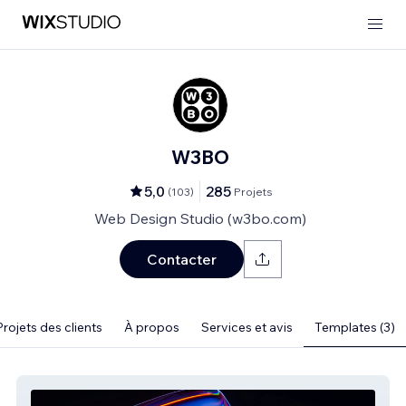
W3BO
5,0
285
(
103
)
Projets
Web Design Studio (w3bo.com)
Contacter
Projets des clients
À propos
Services et avis
Templates (3)