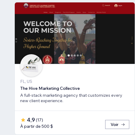
FL, US
The Hive Marketing Collective
A full-stack marketing agency that customizes every
new client experience.
4,9
(
17
)
Voir
À partir de 500 $