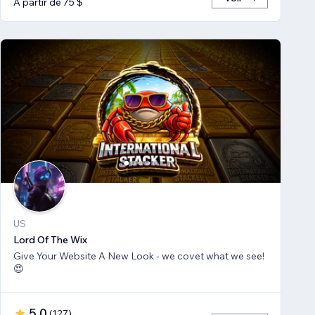
À partir de 75 $
US
Lord Of The Wix
Give Your Website A New Look - we covet what we see!
😍
5,0
(
127
)