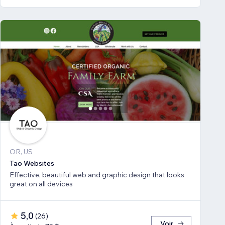
OR, US
Tao Websites
Effective, beautiful web and graphic design that looks
great on all devices
5,0
(
26
)
Voir