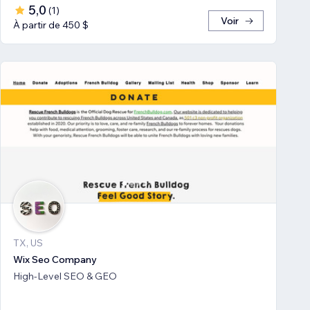
5,0
(
1
)
Voir
À partir de 450 $
TX, US
Wix Seo Company
High-Level SEO & GEO