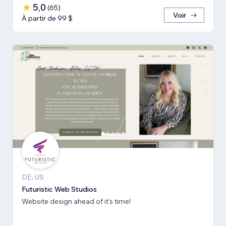
5,0
(
65
)
Voir
À partir de 99 $
DE, US
Futuristic Web Studios
Website design ahead of it's time!