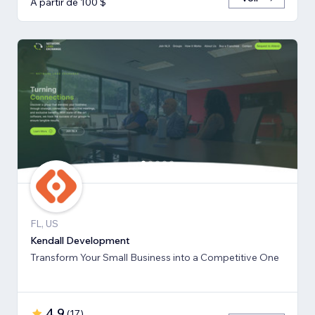
À partir de 100 $
FL, US
Kendall Development
Transform Your Small Business into a Competitive One
4,9
(
17
)