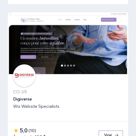
CO, US
Digiverse
Wix Website Specialists
5,0
(
10
)
Voir