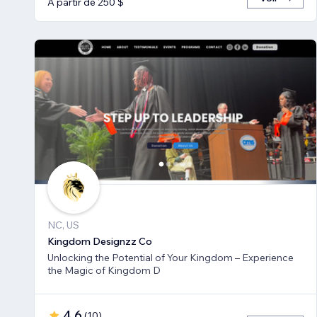
À partir de 250 $
NC, US
Kingdom Designzz Co
Unlocking the Potential of Your Kingdom – Experience
the Magic of Kingdom D
4,6
(
10
)