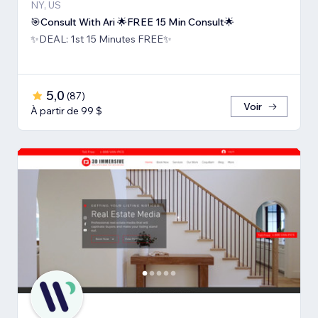
NY, US
🎯Consult With Ari 🌟FREE 15 Min Consult🌟
✨DEAL: 1st 15 Minutes FREE✨
5,0
(
87
)
Voir
À partir de 99 $