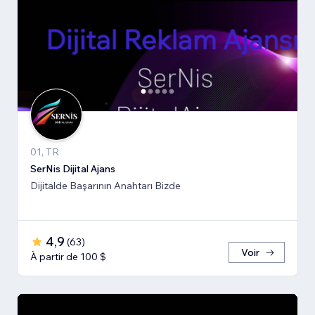
01, TR
SerNis Dijital Ajans
Dijitalde Başarının Anahtarı Bizde
4,9
(
63
)
Voir
À partir de 100 $