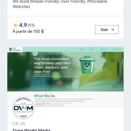
We Build Mobile Friendly, User Friendly, Affordable
Websites
4,9
(
11
)
Voir
À partir de 150 $
CA, US
Done Wright Media