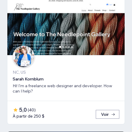
NC, US
Sarah Kornblum
Hi! I'm a freelance web designer and developer. How
can I help?
5,0
(
40
)
Voir
À partir de 250 $