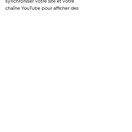
synchroniser votre site et votre 
chaîne YouTube pour afficher des 
vidéos YouTube sur votre site et vice 
versa. C’est le meilleur moyen pour 
que toutes vos plateformes soient 
constamment à jour.
Prêt à révéler vos créations sur la 
Toile ? Commencez par 
créer un 
superbe site interne avec Wix
 !
Posts similaires