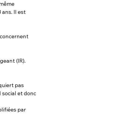
t même 
ans. Il est 
i concernent 
geant (IR). 
quiert pas 
 social et donc 
lifiées par 