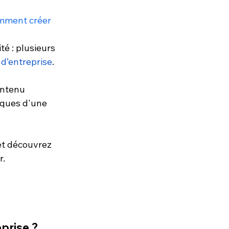
mment créer 
é : plusieurs 
 d’entreprise
. 
ontenu 
iques d'une 
et découvrez 
. 
prise ?