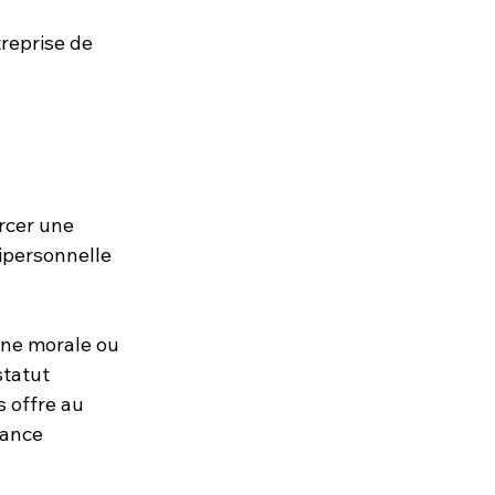
treprise de 
rcer une 
ipersonnelle 
nne morale ou 
tatut 
 offre au 
rance 