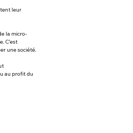
tent leur 
de la micro-
e. C’est 
r une société. 
ut 
u au profit du 