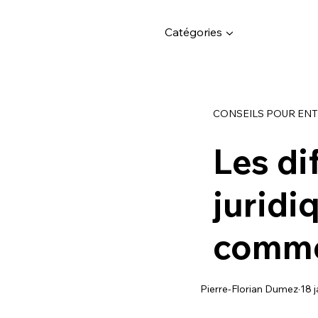
Catégories ▼
CONSEILS POUR EN
Les di
juridi
comme
Pierre-Florian Dumez
18 