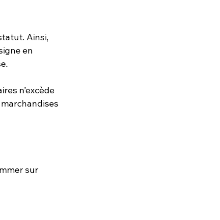
atut. Ainsi, 
signe en 
e. 
aires n’excède 
de marchandises 
ommer sur 