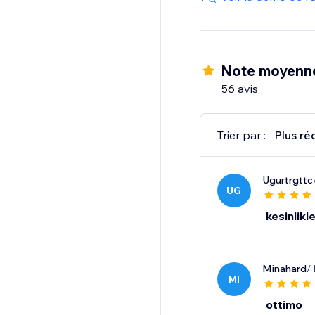
Note moyenn
56 avis
Trier par :
Plus ré
Ugurtrgttc
UG
kesinlikl
Minahard
/
MI
ottimo