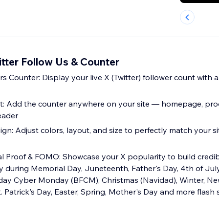
tter Follow Us & Counter
s Counter: Display your live X (Twitter) follower count with a
t: Add the counter anywhere on your site — homepage, prod
eader
n: Adjust colors, layout, and size to perfectly match your si
al Proof & FOMO: Showcase your X popularity to build credib
ly during Memorial Day, Juneteenth, Father's Day, 4th of Jul
day Cyber Monday (BFCM), Christmas (Navidad), Winter, New
t. Patrick's Day, Easter, Spring, Mother's Day and more flash 