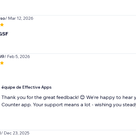
sso
/ Mar 12, 2026
$GSF
el9
/ Feb 5, 2026
équipe de Effective Apps
Thank you for the great feedback! 😊 We’re happy to hear yo
Counter app. Your support means a lot - wishing you stead
1
/ Dec 23, 2025