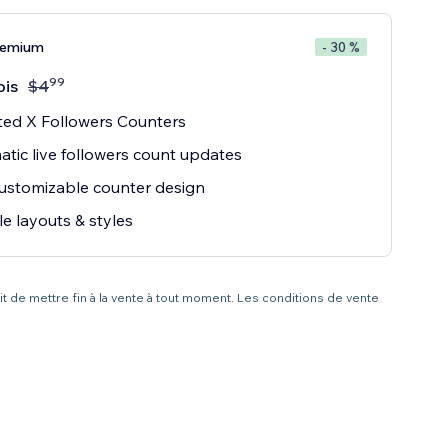
remium
- 30 %
99
ois
$
4
ted X Followers Counters
tic live followers count updates
customizable counter design
le layouts & styles
it de mettre fin à la vente à tout moment. Les conditions de vente