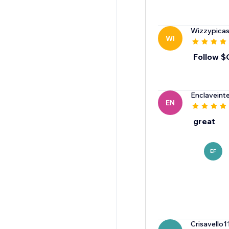
Wizzypica
WI
Follow 
Enclaveint
EN
great
EF
Crisavello1