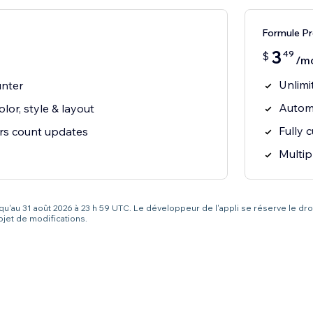
Formule P
3
49
$
/m
Unlimi
unter
Automa
lor, style & layout
Fully 
rs count updates
Multip
squ'au 31 août 2026 à 23 h 59 UTC. Le développeur de l'appli se réserve le dro
bjet de modifications.