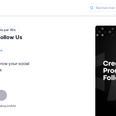
ée par Wix
Follow Us
ps
grow your social
s
 disponible