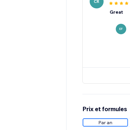
CR
Great
EF
Prix et formules
Par an