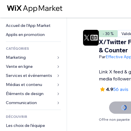
Accueil de l'App Market
- 30 %
Valid
Applis en promotion
X/Twitter 
CATÉGORIES
& Counter
Par
Effective Ap
Marketing
Vente en ligne
Publicités
Link X feed & 
Mobile
Services et événements
Applis pour les boutiques
media follower
Données analytiques
Expédition et livraison
Médias et contenu
Hôtels
4.9
56 avis
Réseaux sociaux
Boutons Vente
Événements
Éléments de design
Galerie
Référencement (SEO)
Cours en ligne
Restaurants
Musique
Cartes et navigation
Communication 
Engagement
Impression à la demande
Immobilier
Podcasts
Confidentialité
Formulaires
Classement de sites
Comptabilité
DÉCOUVRIR
Réservations
Photographie
Horloge
Blog
Offre non payante
E-mail
Coupons et fidélisation
Les choix de l'équipe
Vidéo
Modèles de pages
Sondages