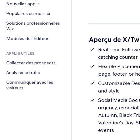
Conversion
Solutions d'entreposage
Nouvelles applis
PDF
Effets sur images
Chat
Dropshipping
Partage de fichiers
Populaires ce mois‑ci
Boutons et menus
Commentaires
Tarifs et abonnement
Actualités
Bannières et badges
Solutions professionnelles 
Téléphone
Financement participatif
Wix
Services de contenu
Calculateurs
Communauté
Alimentation et boissons
Aperçu de X/Twi
Modules de l'Éditeur
Effets de texte
Rechercher
Avis et commentaires
Météo
Real-Time Follower
CRM
APPLIS UTILES
catching counter
Graphiques et tableaux
Collecter des prospects
Flexible Placemen
Analyser le trafic
page, footer, or h
Communiquer avec les 
Customizable Desig
visiteurs
and style
Social Media Soci
urgency, especial
Autumn, Black Fri
Valentine's Day, S
events