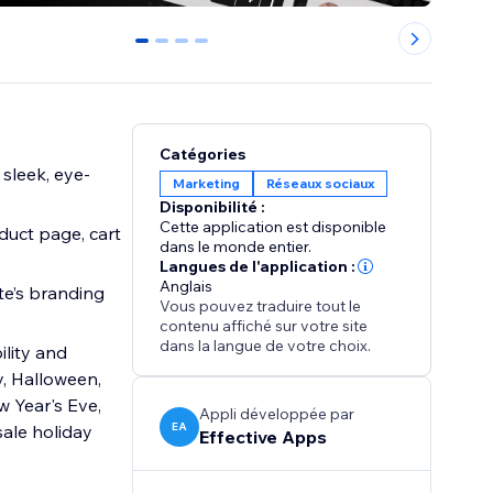
0
1
2
3
Catégories
 sleek, eye-
Marketing
Réseaux sociaux
Disponibilité :
Cette application est disponible
uct page, cart
dans le monde entier.
Langues de l'application :
Anglais
te’s branding
Vous pouvez traduire tout le
contenu affiché sur votre site
dans la langue de votre choix.
ility and
y, Halloween,
 Year's Eve,
Appli développée par
EA
sale holiday
Effective Apps