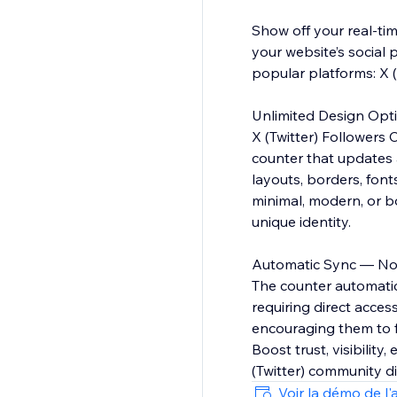
Show off your real-tim
your website’s social 
popular platforms: X (
Unlimited Design Opt
X (Twitter) Followers 
counter that updates a
layouts, borders, fon
minimal, modern, or bo
unique identity.
Automatic Sync — No
The counter automatica
requiring direct access
encouraging them to fo
Boost trust, visibilit
(Twitter) community di
Voir la démo de l'