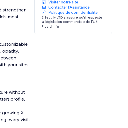
Visiter notre site
Contacter l'Assistance
nd strengthen
Politique de confidentialité
ld’s most
Effectify LTD s'assure qu'il respecte
la législation commerciale de l'UE.
Plus d'info
y customizable
 opacity,
 between
th your site’s
ture without
ter) profile,
ur growing X
ng every visit.