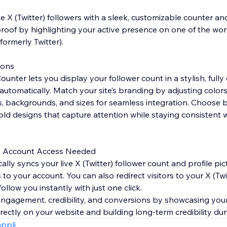
e X (Twitter) followers with a sleek, customizable counter a
proof by highlighting your active presence on one of the wor
formerly Twitter).
ions
Counter lets you display your follower count in a stylish, full
utomatically. Match your site’s branding by adjusting colors,
ts, backgrounds, and sizes for seamless integration. Choose
ld designs that capture attention while staying consistent wi
 Account Access Needed
lly syncs your live X (Twitter) follower count and profile pic
 to your account. You can also redirect visitors to your X (Twit
llow you instantly with just one click.
y, engagement, credibility, and conversions by showcasing yo
rectly on your website and building long-term credibility duri
appli