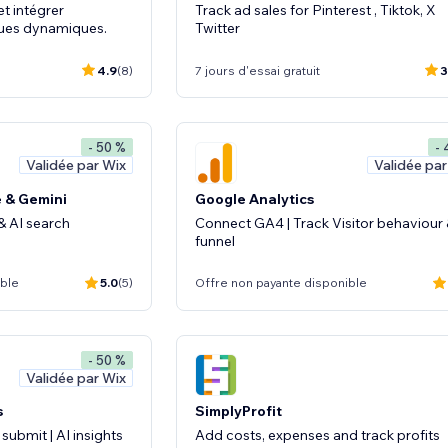
et intégrer
Track ad sales for Pinterest , Tiktok, X
ques dynamiques.
Twitter
4.9
(8)
7 jours d'essai gratuit
3
- 50 %
- 
Validée par Wix
Validée par
e & Gemini
Google Analytics
& AI search
Connect GA4 | Track Visitor behaviour
funnel
ible
5.0
(5)
Offre non payante disponible
- 50 %
Validée par Wix
s
SimplyProfit
submit | AI insights
Add costs, expenses and track profits