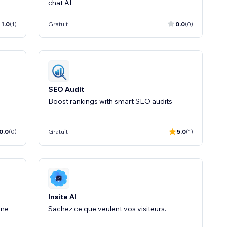
chat AI
1.0
(1)
Gratuit
0.0
(0)
SEO Audit
Boost rankings with smart SEO audits
0.0
(0)
Gratuit
5.0
(1)
Insite AI
one
Sachez ce que veulent vos visiteurs.