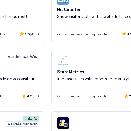
Hit Counter
en temps réel !
Show visitor stats with a website hit co
ible
4.5
(458)
Offre non payante disponible
4.
Validée par Wix
StoreMetrics
nde de vos visiteurs
Increase sales with ecommerce analyti
ible
4.3
(53)
Offre non payante disponible
2
- 44 %
Validée par Wix