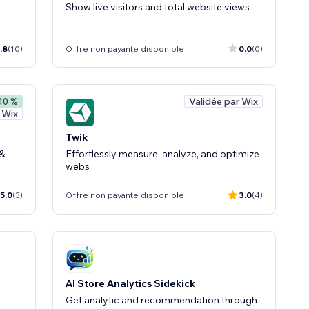
Show live visitors and total website views
.8
(10)
Offre non payante disponible
0.0
(0)
Validée par Wix
40 %
 Wix
Twik
 &
Effortlessly measure, analyze, and optimize
webs
5.0
(3)
Offre non payante disponible
3.0
(4)
AI Store Analytics Sidekick
Get analytic and recommendation through