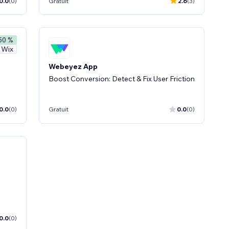
0.0
(0)
Gratuit
2.6
(3)
 50 %
 Wix
Webeyez App
Boost Conversion: Detect & Fix User Friction
0.0
(0)
Gratuit
0.0
(0)
0.0
(0)