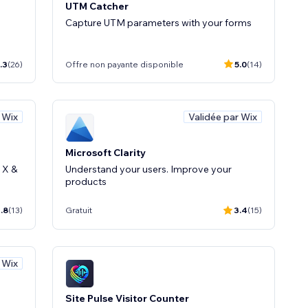
UTM Catcher
Capture UTM parameters with your forms
.3
(26)
Offre non payante disponible
5.0
(14)
 Wix
Validée par Wix
Microsoft Clarity
 X &
Understand your users. Improve your
products
.8
(13)
Gratuit
3.4
(15)
 Wix
Site Pulse Visitor Counter