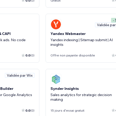
0.0
(0)
Gratuit
-
Validée par
& CAPI
Yandex Webmaster
ck ads. No code
Yandex indexing | Sitemap submit | AI
insights
0.0
(0)
Offre non payante disponible
Validée par Wix
 Builder
Synder Insights
for Google Analytics
Sales analytics for strategic decision
making
0.0
(0)
15 jours d'essai gratuit