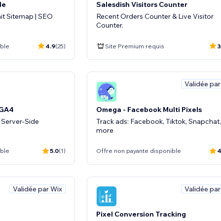
le
Salesdish Visitors Counter
it Sitemap | SEO
Recent Orders Counter & Live Visitor
Counter.
ible
4.9
(25)
Site Premium requis
3
Validée par
 GA4
Omega - Facebook Multi Pixels
 Server-Side
Track ads: Facebook, Tiktok, Snapchat,
more
ible
5.0
(1)
Offre non payante disponible
4
Validée par Wix
Validée par
Pixel Conversion Tracking