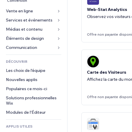
Conversion
Web-Stat Analytics
Vente en ligne
Observez vos visiteurs 
Services et événements
Applis pour les boutiques
Expédition et livraison
Médias et contenu
Hôtels
Offre non payante dispon
Boutons Vente
Événements
Éléments de design
Galerie
Cours en ligne
Restaurants
Musique
Cartes et navigation
Communication 
Impression à la demande
Immobilier
Podcasts
Confidentialité
Formulaires
Comptabilité
DÉCOUVRIR
Réservations
Photographie
Horloge
Blog
Coupons et fidélisation
Les choix de l'équipe
Vidéo
Carte des Visiteurs
Modèles de pages
Sondages
Solutions d'entreposage
Affichez la carte du mo
Nouvelles applis
PDF
Effets sur images
Chat
Dropshipping
Partage de fichiers
Populaires ce mois‑ci
Boutons et menus
Commentaires
Tarifs et abonnement
Actualités
Bannières et badges
Offre non payante dispon
Solutions professionnelles 
Téléphone
Financement participatif
Wix
Services de contenu
Calculateurs
Communauté
Alimentation et boissons
Modules de l'Éditeur
Effets de texte
Rechercher
Avis et commentaires
Météo
CRM
APPLIS UTILES
Graphiques et tableaux