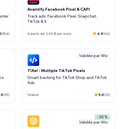
Avantify Facebook Pixel & CAPI
unter
Track ads: Facebook Pixel, Snapchat,
TikTok & X
2
(254)
À partir de 2,49 $ par mois
4.9
(66)
Validée par Wix
TiXel ‑ Multiple TikTok Pixels
cs.
Smart tracking for TikTok Shop and TikTok
Ads
.5
(45)
Gratuit
5.0
(32)
- 50 %
Validée par Wix