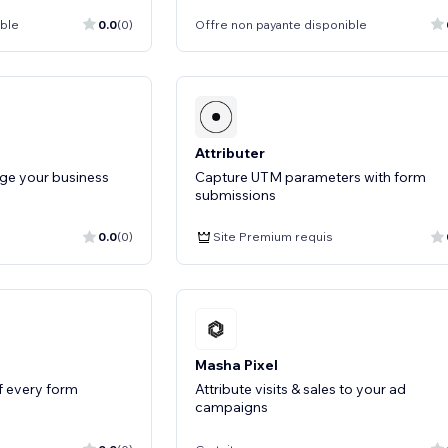
ible
0.0
(0)
Offre non payante disponible
Attributer
age your business
Capture UTM parameters with form
submissions
0.0
(0)
Site Premium requis
Masha Pixel
of every form
Attribute visits & sales to your ad
campaigns