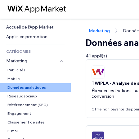
Accueil de l'App Market
Marketing
Données
Applis en promotion
Données ana
CATÉGORIES
41 appli(s)
Marketing
Publicités
Mobile
TWIPLA - Analyse de 
Données analytiques
Éliminer les frictions, 
conversion
Réseaux sociaux
Référencement (SEO)
Offre non payante dispon
Engagement
Classement de sites
E-mail