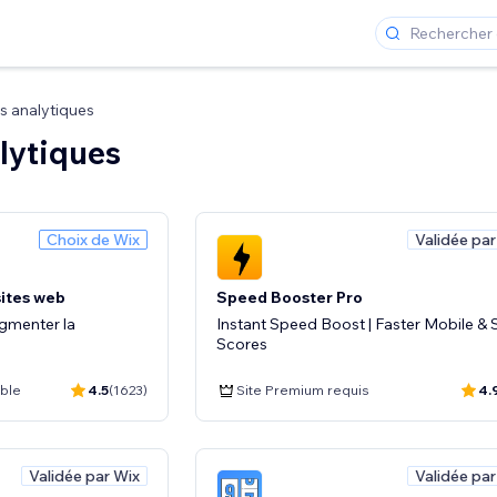
 analytiques
lytiques
Choix de Wix
Validée par
sites web
Speed Booster Pro
augmenter la
Instant Speed Boost | Faster Mobile &
Scores
ible
4.5
(1623)
Site Premium requis
4.
Validée par Wix
Validée par