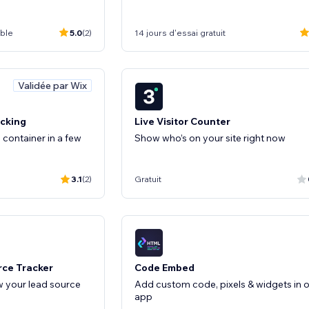
ible
5.0
(2)
14 jours d'essai gratuit
Validée par Wix
cking
Live Visitor Counter
container in a few
Show who’s on your site right now
3.1
(2)
Gratuit
ce Tracker
Code Embed
 your lead source
Add custom code, pixels & widgets in 
app