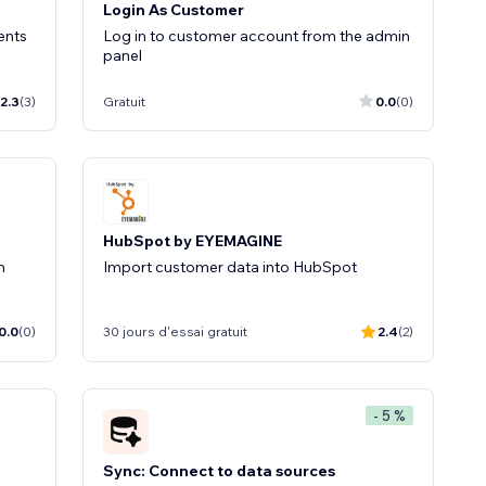
Login As Customer
ents
Log in to customer account from the admin
panel
2.3
(3)
Gratuit
0.0
(0)
HubSpot by EYEMAGINE
n
Import customer data into HubSpot
0.0
(0)
30 jours d'essai gratuit
2.4
(2)
- 5 %
Sync: Connect to data sources