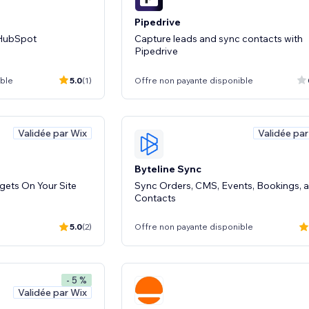
Pipedrive
 HubSpot
Capture leads and sync contacts with
Pipedrive
ible
5.0
(1)
Offre non payante disponible
Validée par Wix
Validée par
Byteline Sync
gets On Your Site
Sync Orders, CMS, Events, Bookings, 
Contacts
5.0
(2)
Offre non payante disponible
- 5 %
Validée par Wix