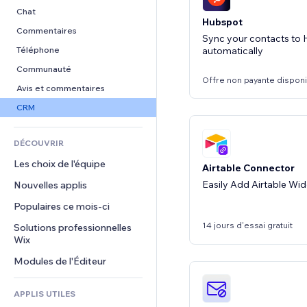
Conversion
Solutions d'entreposage
PDF
Effets sur images
Chat
Hubspot
Dropshipping
Partage de fichiers
Boutons et menus
Commentaires
Sync your contacts to
Tarifs et abonnement
Actualités
Bannières et badges
Téléphone
automatically
Financement participatif
Services de contenu
Calculateurs
Communauté
Offre non payante dispon
Alimentation et boissons
Effets de texte
Rechercher
Avis et commentaires
Météo
CRM
Graphiques et tableaux
DÉCOUVRIR
Les choix de l'équipe
Airtable Connector
Easily Add Airtable Wid
Nouvelles applis
Populaires ce mois‑ci
14 jours d'essai gratuit
Solutions professionnelles 
Wix
Modules de l'Éditeur
APPLIS UTILES