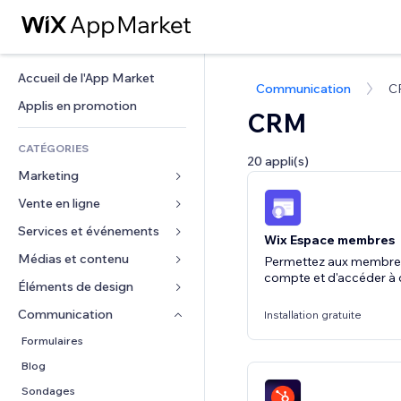
Accueil de l'App Market
Communication
C
Applis en promotion
CRM
CATÉGORIES
20 appli(s)
Marketing
Vente en ligne
Publicités
Mobile
Services et événements
Applis pour les boutiques
Wix Espace membres
Données analytiques
Expédition et livraison
Médias et contenu
Hôtels
Permettez aux membres
compte et d'accéder à
Réseaux sociaux
Boutons Vente
Événements
Éléments de design
Galerie
Référencement (SEO)
Cours en ligne
Restaurants
Musique
Cartes et navigation
Communication 
Installation gratuite
Engagement
Impression à la demande
Immobilier
Podcasts
Confidentialité
Formulaires
Classement de sites
Comptabilité
Réservations
Photographie
Horloge
Blog
E-mail
Coupons et fidélisation
Vidéo
Modèles de pages
Sondages