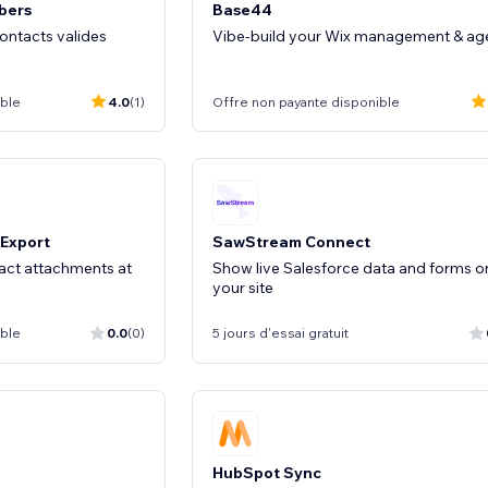
bers
Base44
ontacts valides
Vibe-build your Wix management & ag
ible
4.0
(1)
Offre non payante disponible
 Export
SawStream Connect
act attachments at
Show live Salesforce data and forms o
your site
ible
0.0
(0)
5 jours d'essai gratuit
HubSpot Sync