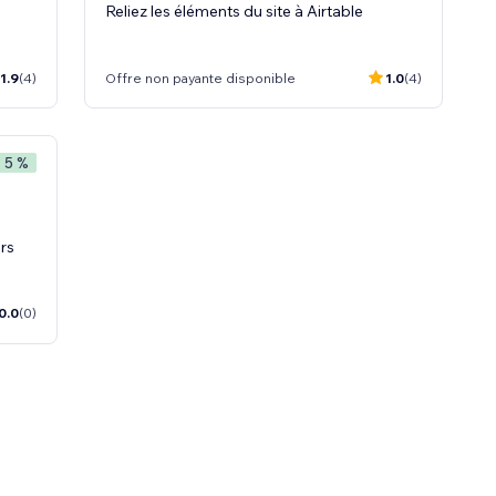
Reliez les éléments du site à Airtable
1.9
(4)
Offre non payante disponible
1.0
(4)
- 5 %
rs
0.0
(0)