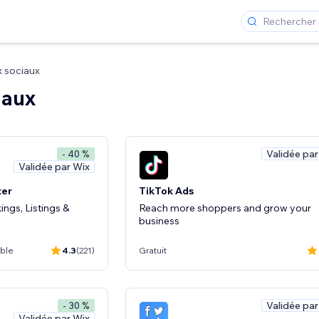
 sociaux
iaux
Validée par
- 40 %
Validée par Wix
ter
TikTok Ads
ngs, Listings &
Reach more shoppers and grow your
business
ible
4.3
(221)
Gratuit
Validée par
- 30 %
Validée par Wix