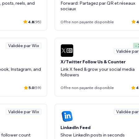
 posts, reels, and
Forward: Partagez par QR et réseaux
sociaux
4.8
(95)
Offre non payante disponible
4
Validée par Wix
-
Validée par
X/Twitter Follow Us & Counter
ook, Instagram, and
Link X feed & grow your social media
followers
5.0
(59)
Offre non payante disponible
4
Validée par Wix
Validée par
LinkedIn Feed
 follower count
Show LinkedIn posts in seconds