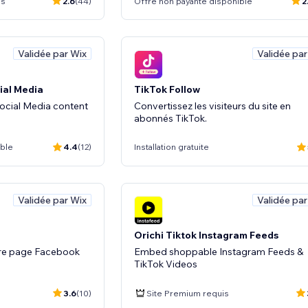
is
2.6
(44)
Offre non payante disponible
2
Validée par Wix
Validée par
ial Media
TikTok Follow
ocial Media content
Convertissez les visiteurs du site en
abonnés TikTok.
ible
4.4
(12)
Installation gratuite
Validée par Wix
Validée par
Orichi Tiktok Instagram Feeds
tre page Facebook
Embed shoppable Instagram Feeds &
TikTok Videos
3.6
(10)
Site Premium requis