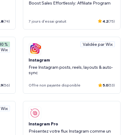
Boost Sales Effortlessly: Affiliate Program
.8
(74)
7 jours d'essai gratuit
4.2
(75)
Validée par Wix
 30 %
 Wix
Instagram
Free Instagram posts, reels, layouts & auto-
sync
.9
(56)
Offre non payante disponible
5.0
(53)
 Wix
Instagram Pro
Présentez votre flux Instagram comme un