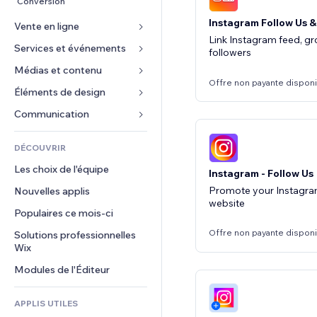
Conversion
Instagram Follow Us 
Vente en ligne
Link Instagram feed, g
Services et événements
Applis pour les boutiques
followers
Expédition et livraison
Médias et contenu
Hôtels
Offre non payante dispon
Boutons Vente
Événements
Éléments de design
Galerie
Cours en ligne
Restaurants
Musique
Cartes et navigation
Communication 
Impression à la demande
Immobilier
Podcasts
Confidentialité
Formulaires
Comptabilité
DÉCOUVRIR
Réservations
Photographie
Horloge
Blog
Coupons et fidélisation
Les choix de l'équipe
Vidéo
Instagram - Follow Us
Modèles de pages
Sondages
Solutions d'entreposage
Promote your Instagram
Nouvelles applis
PDF
Effets sur images
Chat
website
Dropshipping
Partage de fichiers
Populaires ce mois‑ci
Boutons et menus
Commentaires
Tarifs et abonnement
Actualités
Bannières et badges
Offre non payante dispon
Solutions professionnelles 
Téléphone
Financement participatif
Wix
Services de contenu
Calculateurs
Communauté
Alimentation et boissons
Modules de l'Éditeur
Effets de texte
Rechercher
Avis et commentaires
Météo
CRM
APPLIS UTILES
Graphiques et tableaux