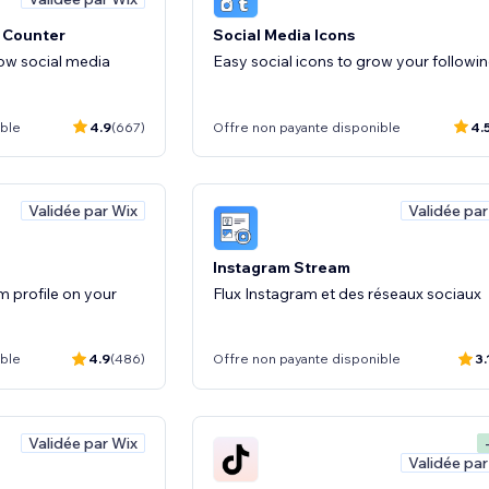
& Counter
Social Media Icons
row social media
Easy social icons to grow your followi
ible
4.9
(667)
Offre non payante disponible
4.
Validée par Wix
Validée par
Instagram Stream
 profile on your
Flux Instagram et des réseaux sociaux
ible
4.9
(486)
Offre non payante disponible
3.
Validée par Wix
Validée par