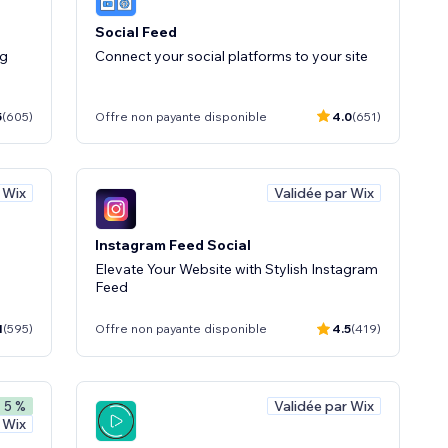
Social Feed
ng
Connect your social platforms to your site
5
(605)
Offre non payante disponible
4.0
(651)
 Wix
Validée par Wix
Instagram Feed Social
Elevate Your Website with Stylish Instagram
Feed
1
(595)
Offre non payante disponible
4.5
(419)
Validée par Wix
- 5 %
 Wix