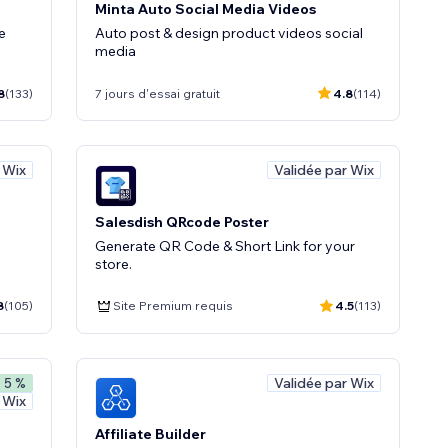
Minta Auto Social Media Videos
e
Auto post & design product videos social
media
8
(133)
7 jours d'essai gratuit
4.8
(114)
 Wix
Validée par Wix
Salesdish QRcode Poster
Generate QR Code & Short Link for your
store.
8
(105)
Site Premium requis
4.5
(113)
Validée par Wix
- 5 %
 Wix
Affiliate Builder