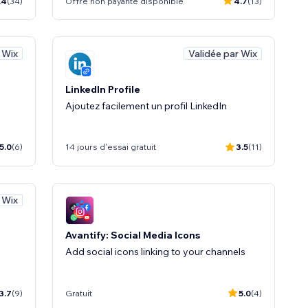
.4
(34)
Offre non payante disponible
4.7
(13)
 Wix
Validée par Wix
LinkedIn Profile
Ajoutez facilement un profil LinkedIn
5.0
(6)
14 jours d'essai gratuit
3.5
(11)
 Wix
Avantify: Social Media Icons
Add social icons linking to your channels
3.7
(9)
Gratuit
5.0
(4)