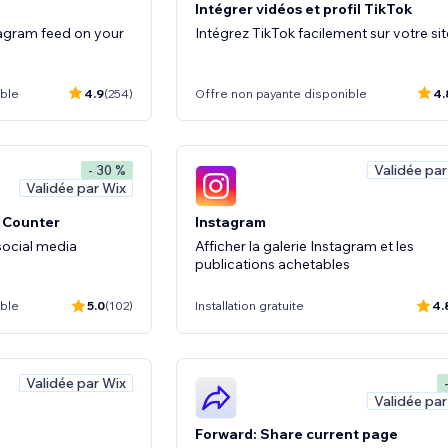
Intégrer vidéos et profil TikTok
tagram feed on your
Intégrez TikTok facilement sur votre sit
ible
4.9
(254)
Offre non payante disponible
4.
Validée par
- 30 %
Validée par Wix
t Counter
Instagram
social media
Afficher la galerie Instagram et les
publications achetables
ible
5.0
(102)
Installation gratuite
4.
Validée par Wix
Validée par
Forward: Share current page