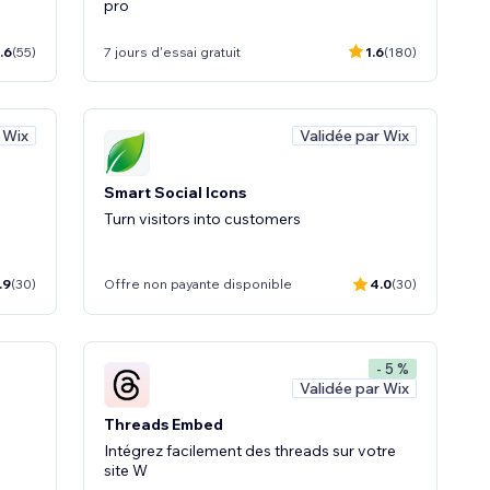
pro
.6
(55)
7 jours d'essai gratuit
1.6
(180)
 Wix
Validée par Wix
Smart Social Icons
Turn visitors into customers
.9
(30)
Offre non payante disponible
4.0
(30)
- 5 %
Validée par Wix
Threads Embed
!
Intégrez facilement des threads sur votre
site W