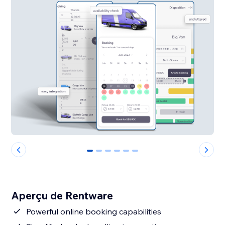
0
1
2
3
4
5
Aperçu de Rentware
Powerful online booking capabilities