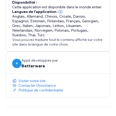
Disponibilité :
Cette application est disponible dans le monde entier.
Langues de l'application :
Anglais
,
Allemand
,
Chinois
,
Croate
,
Danois
,
Espagnol
,
Estonien
,
Finlandais
,
Français
,
Géorgien
,
Grec
,
Italien
,
Japonais
,
Letton
,
Lituanien
,
Néerlandais
,
Norvégien
,
Polonais
,
Portugais
,
Suédois
,
Thaï
,
Turc
Vous pouvez traduire tout le contenu affiché sur votre
site dans la langue de votre choix.
Appli développée par
B
Betterware
Visiter notre site
Contacter l'Assistance
Politique de confidentialité