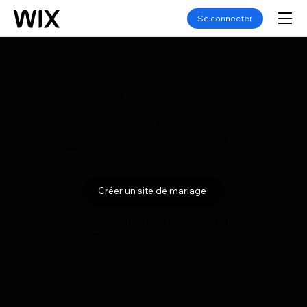
Se connecter
Créez un site de mariage unique en quelques clics
Racontez votre histoire d'amour, partagez toutes les
informations et créez votre site de mariage gratuit, tout au
même endroit.
Créer un site de mariage
Commencez gratuitement. Aucune carte de
crédit requise.