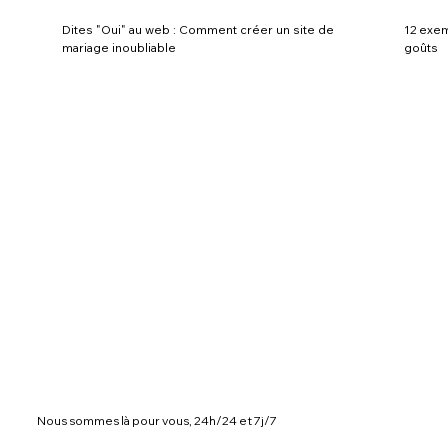
Dites "Oui" au web : Comment créer un site de
12 exem
mariage inoubliable
goûts
Nous sommes là pour vous, 24h/24 et 7j/7