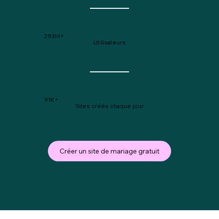
293M+
Utilisateurs
91K+
Sites créés chaque jour
Créer un site de mariage gratuit