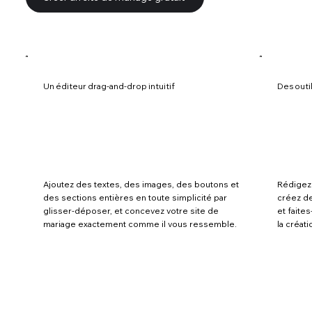
Un éditeur drag-and-drop intuitif
Des outil
Ajoutez des textes, des images, des boutons et
Rédigez 
des sections entières en toute simplicité par
créez de
glisser-déposer, et concevez votre site de
et fait
mariage exactement comme il vous ressemble.
la créat