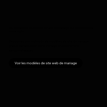
Ou choisissez un modèle de site de mariage qui correspond à
votre style
Découvrez une multitude de modèles de site de mariage
gratuit, parfaits pour votre mariage et entièrement
personnalisables.
Voir les modèles de site web de mariage