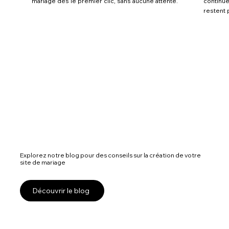
mariage dès le premier clic, sans aucune attente.
continue
restent
Explorez notre blog pour des conseils sur la création de votre
site de mariage
Découvrir le blog