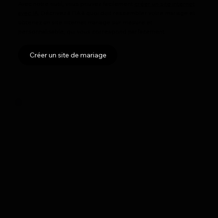
Avec notre outil, vous pouvez facilement
créer un site internet
avec IA
. Décrivez à l'IA à quoi doit ressembler votre mariage et
obtenez un site internet mariage sur mesure et
personnalisable, qui vous correspond parfaitement.
Créer un site de mariage