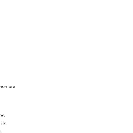
e nombre 
es 
ils 
n 