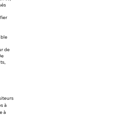
sés 
 
fier 
ble 
ur de 
De 
ts, 
iteurs 
s à 
e à 