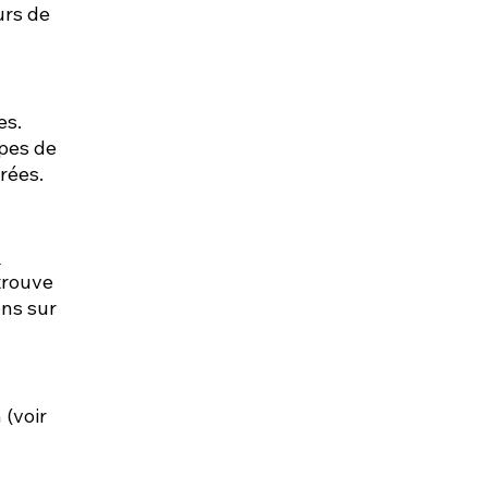
rs de 
 
s. 
pes de 
rées.
 
trouve 
ns sur 
(voir 