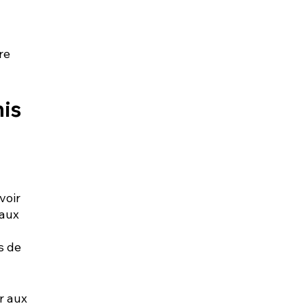
re 
his
voir 
aux 
s de 
r aux 