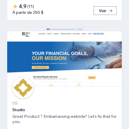
4,9
(
11
)
Voir
À partir de 250 $
US
Studio
Great Product ? Embarrassing website? Let's fix that for
you.