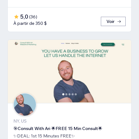
5,0
(
36
)
Voir
À partir de 350 $
NY, US
🎯Consult With Ari 🌟FREE 15 Min Consult🌟
✨DEAL: 1st 15 Minutes FREE✨