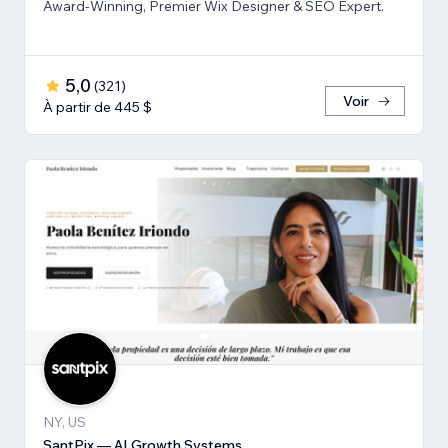
Award-Winning, Premier Wix Designer & SEO Expert.
5,0
(
321
)
Voir
À partir de 445 $
NY, US
SantPix — AI Growth Systems