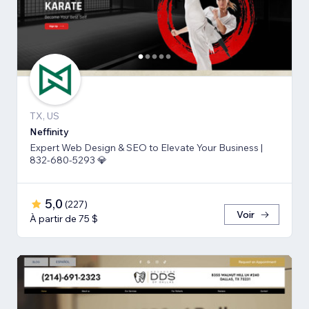
TX, US
Neffinity
Expert Web Design & SEO to Elevate Your Business |
832-680-5293 💎
5,0
(
227
)
Voir
À partir de 75 $