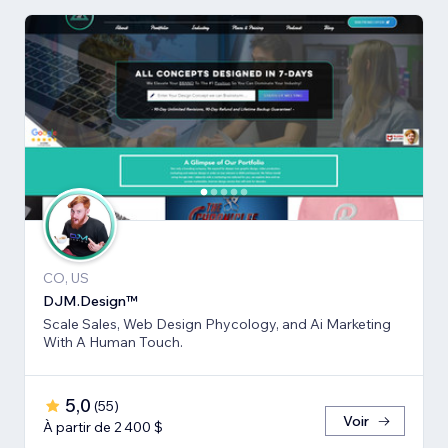
CO, US
DJM.Design™
Scale Sales, Web Design Phycology, and Ai Marketing
With A Human Touch.
5,0
(
55
)
Voir
À partir de 2 400 $