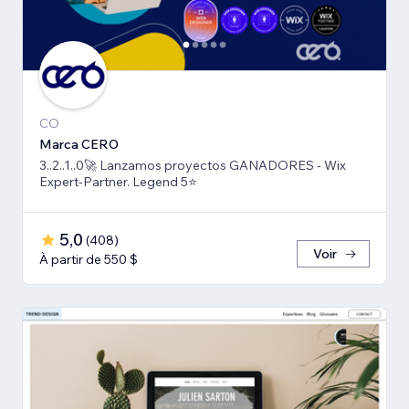
CO
Marca CERO
3..2..1..0🚀 Lanzamos proyectos GANADORES - Wix
Expert-Partner. Legend 5⭐️
5,0
(
408
)
Voir
À partir de 550 $