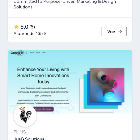
Committed to Purpose-Driven Marketing & Design
Solutions
5,0
(
8
)
Voir
À partir de 135 $
FL, US
JusB Solutions