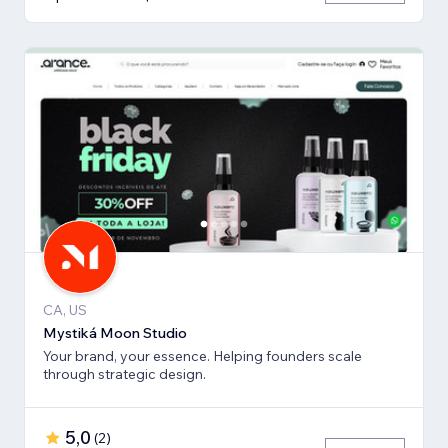
CA, US
Mystiká Moon Studio
Your brand, your essence. Helping founders scale
through strategic design.
5,0
(
2
)