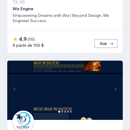
TX, US
Wix Engine
Empowering Dreams with Wix | Beyond Design, We
Engineer Success.
4,9
(
10
)
Voir
À partir de 100 $