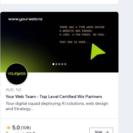
AUK, NZ
Your Web Team - Top Level Certified Wix Partners
Your digital squad deploying AI solutions, web design
and Strategy...
5,0
(
108
)
Voir