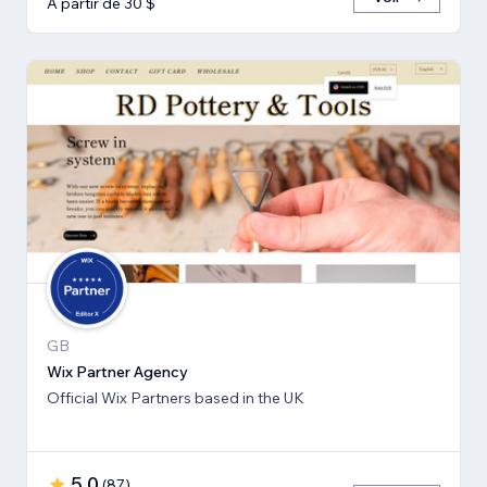
À partir de 30 $
GB
Wix Partner Agency
Official Wix Partners based in the UK
5,0
(
87
)