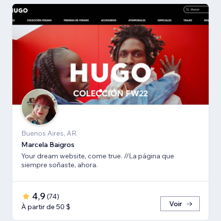
Buenos Aires, AR
Marcela Baigros
Your dream website, come true. //La página que
siempre soñaste, ahora.
4,9
(
74
)
Voir
À partir de 50 $