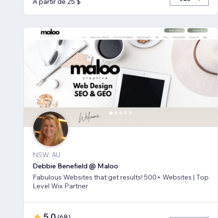
À partir de 25 $
NSW, AU
Debbie Benefield @ Maloo
Fabulous Websites that get results! 500+ Websites | Top
Level Wix Partner
5,0
(
68
)