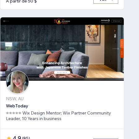
À partir de 50 $
NSW, AU
WebToday
⭐⭐⭐⭐⭐ Wix Design Mentor; Wix Partner Community
Leader, 10 Years in business
4,9
(
85
)