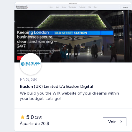
ENG, GB
Baslon (UK) Limited t/a Baslon Digital
We build you the WIX website of your dreams within
your budget. Lets go!
5,0
(
39
)
Voir
À partir de 20 $