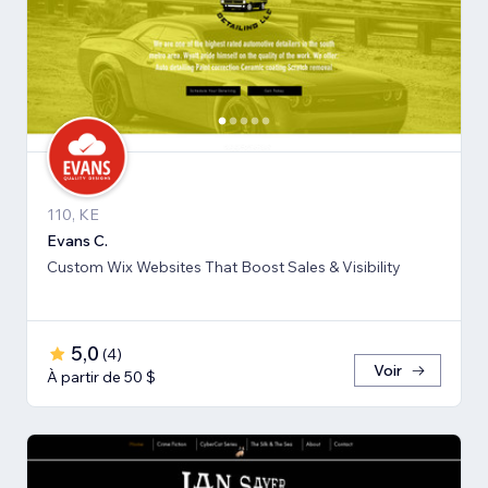
110, KE
Evans C.
Custom Wix Websites That Boost Sales & Visibility
5,0
(
4
)
Voir
À partir de 50 $