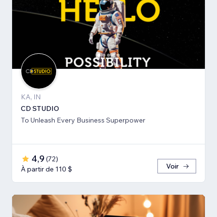
KA, IN
CD STUDIO
To Unleash Every Business Superpower
4,9
(
72
)
Voir
À partir de 110 $