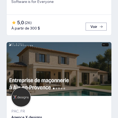
Software is for Everyone
5,0
(
26
)
Voir
À partir de 300 $
PAC, FR
Agence X designs