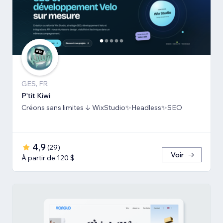
GES, FR
P'tit Kiwi
Créons sans limites ↓ WixStudio✨Headless✨SEO
4,9
(
29
)
Voir
À partir de 120 $