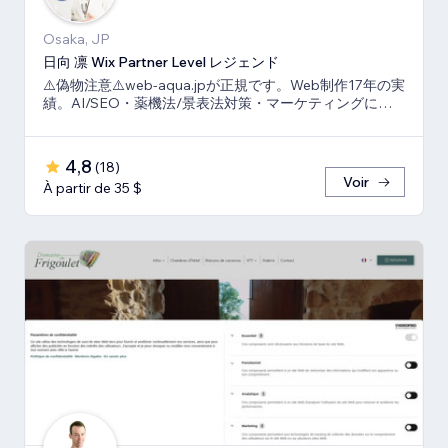
Osaka, JP
日向 凛 Wix Partner Level レジェンド
⚠️偽物注意⚠️web-aqua.jpが正規です。Web制作17年の実
績。AI/SEO・薬機法/景表法対策・マーケティングに強
いWix の専門家です。
4,8
(
18
)
Voir
À partir de 35 $