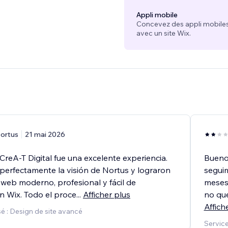
Appli mobile
Concevez des appli mobiles
avec un site Wix.
ortus
21 mai 2026
CreA-T Digital fue una excelente experiencia.
Buenos
perfectamente la visión de Nortus y lograron
segui
o web moderno, profesional y fácil de
meses)
n Wix. Todo el proce
...
Afficher plus
no que
Affich
é : Design de site avancé
Service