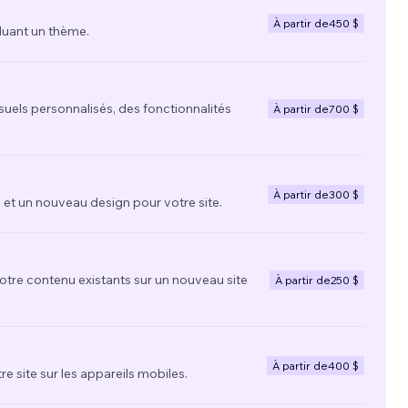
À partir de
450 $
luant un thème.
suels personnalisés, des fonctionnalités
À partir de
700 $
À partir de
300 $
t un nouveau design pour votre site.
votre contenu existants sur un nouveau site
À partir de
250 $
À partir de
400 $
re site sur les appareils mobiles.