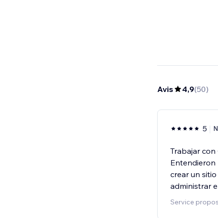
Avis
4,9
(
50
)
5
N
Trabajar con 
Entendieron 
crear un siti
administrar e
Service propos