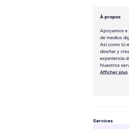
À propos
Apoyamos e i
de medios dig
Así como tú e
diseñar y cre
experiencia d
Nuestros serv
- Páginas We
Afficher plus
- Content &
- Estrategias
Services