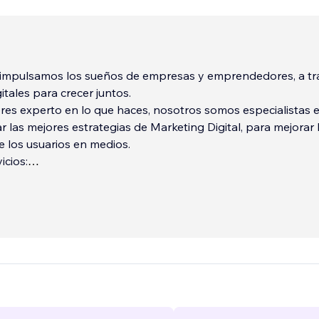
mpulsamos los sueños de empresas y emprendedores, a tr
itales para crecer juntos.
res experto en lo que haces, nosotros somos especialistas 
ar las mejores estrategias de Marketing Digital, para mejorar 
e los usuarios en medios.
icios:
b
amp;amp; Community Manager
 Digitales (Google Ads)
...