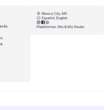
Mexico City, MX
Español, English
avés
Plateformes :
Wix & Wix Studio
en
la