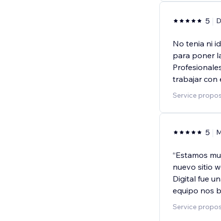
5
D
No tenia ni 
para poner l
Profesionale
trabajar con 
Service propo
5
“Estamos muy
nuevo sitio 
Digital fue u
equipo nos 
Service propos