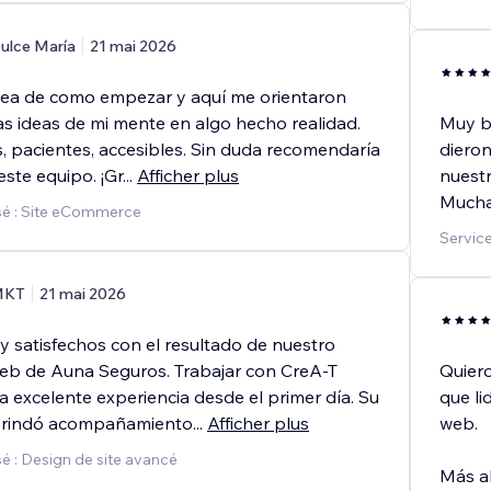
ulce María
21 mai 2026
idea de como empezar y aquí me orientaron
as ideas de mi mente en algo hecho realidad.
Muy b
s, pacientes, accesibles. Sin duda recomendaría
dieron
este equipo. ¡Gr
...
Afficher plus
nuestr
Muchas
sé : Site eCommerce
Service
MKT
21 mai 2026
 satisfechos con el resultado de nuestro
web de Auna Seguros. Trabajar con CreA-T
Quier
na excelente experiencia desde el primer día. Su
que li
brindó acompañamiento
...
Afficher plus
web.
é : Design de site avancé
Más al