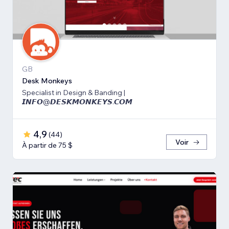
GB
Desk Monkeys
Specialist in Design & Banding |
𝙄𝙉𝙁𝙊@𝘿𝙀𝙎𝙆𝙈𝙊𝙉𝙆𝙀𝙔𝙎.𝘾𝙊𝙈
4,9
(
44
)
Voir
À partir de 75 $