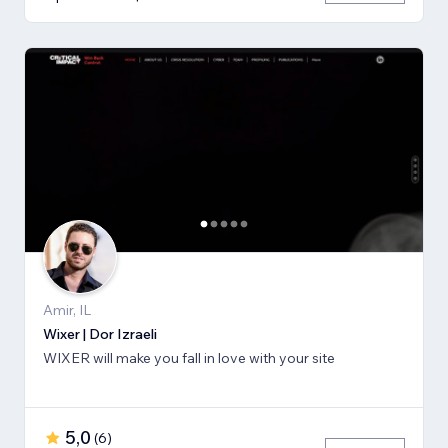
Amir, IL
Wixer | Dor Izraeli
WIXER will make you fall in love with your site
5,0
(
6
)