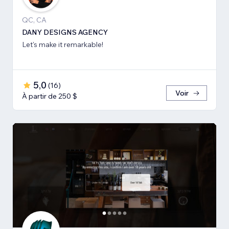
QC, CA
DANY DESIGNS AGENCY
Let's make it remarkable!
5,0
(
16
)
Voir
À partir de 250 $