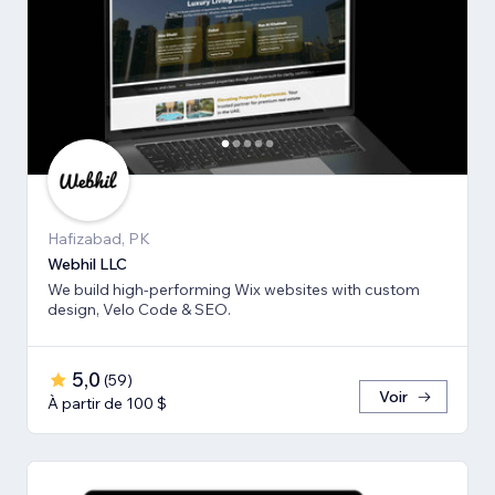
Hafizabad, PK
Webhil LLC
We build high-performing Wix websites with custom
design, Velo Code & SEO.
5,0
(
59
)
Voir
À partir de 100 $