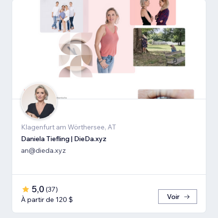
Klagenfurt am Wörthersee, AT
Daniela Tiefling | DieDa.xyz
an@dieda.xyz
5,0
(
37
)
Voir
À partir de 120 $