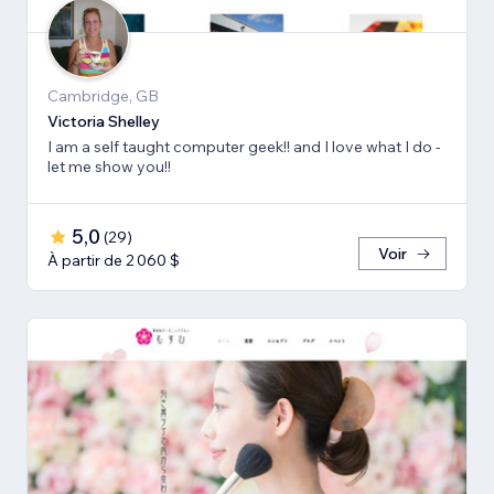
Cambridge, GB
Victoria Shelley
I am a self taught computer geek!! and I love what I do -
let me show you!!
5,0
(
29
)
Voir
À partir de 2 060 $