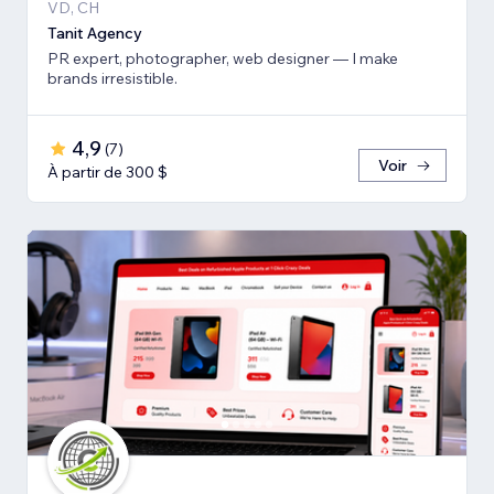
VD, CH
Tanit Agency
PR expert, photographer, web designer — I make
brands irresistible.
4,9
(
7
)
Voir
À partir de 300 $