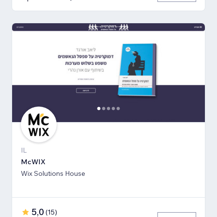
IL
McWIX
Wix Solutions House
5,0
(
15
)