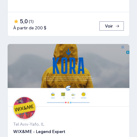
5,0
(
1
)
Voir
À partir de 200 $
Tel Aviv-Yafo, IL
WIX&ME - Legend Expert