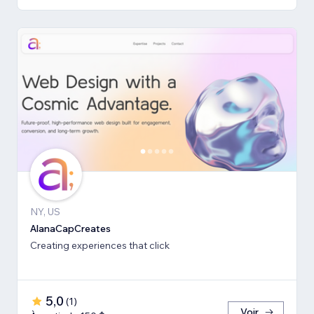
NY, US
AlanaCapCreates
Creating experiences that click
5,0
(
1
)
Voir