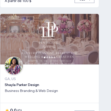
À partir de 100 $
GA, US
Shayla Parker Design
Business Branding & Web Design
0,0
(
0
)