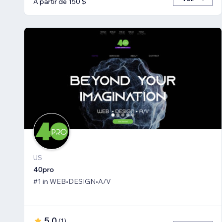
À partir de 150 $
US
40pro
#1 in WEB•DESIGN•A/V
5,0
(
1
)