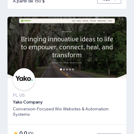
À partir de 150 $
FL, US
Yako Company
Conversion-Focused Wix Websites & Automation
Systems
0,0
(
0
)