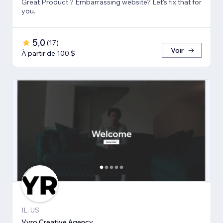
Great Product ? Embarrassing website? Let's fix that for
you.
5,0
(
17
)
Voir
À partir de 100 $
IL, US
Vyro Creative Agency