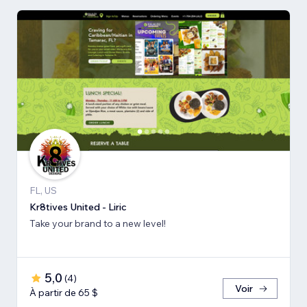
FL, US
Kr8tives United - Liric
Take your brand to a new level!
5,0
(
4
)
Voir
À partir de 65 $