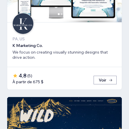
PA, US
K Marketing Co.
We focus on creating visually stunning designs that
drive action.
4,8
(
5
)
Voir
À partir de 675 $