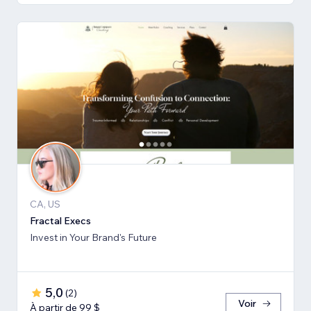
CA, US
Fractal Execs
Invest in Your Brand's Future
5,0
(
2
)
Voir
À partir de 99 $