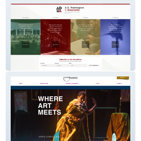
ADH&A
theanthropologists