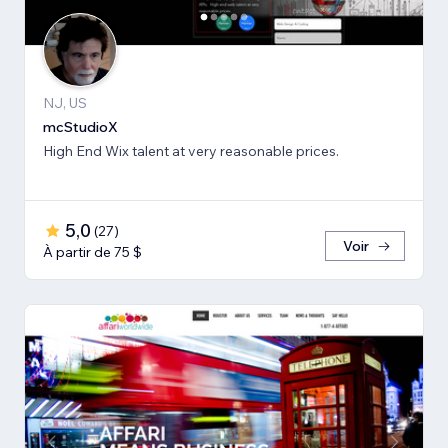
NJ, US
mcStudioX
High End Wix talent at very reasonable prices.
5,0
(
27
)
Voir
À partir de 75 $