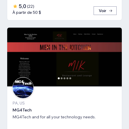
5,0
(
22
)
Voir
À partir de 50 $
PA, US
MG4Tech
MG4Tech and for all your technology needs.