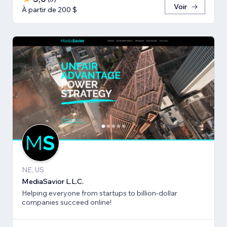
Voir
À partir de 200 $
NE, US
MediaSavior L.L.C.
Helping everyone from startups to billion-dollar
companies succeed online!