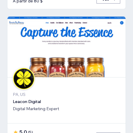
À partir de 80 $
PA, US
Leacon Digital
Digital Marketing Expert
5,0
(
5
)