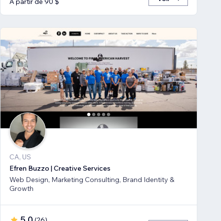
À partir de 90 $
CA, US
Efren Buzzo | Creative Services
Web Design, Marketing Consulting, Brand Identity &
Growth
5,0
(
26
)