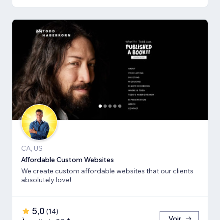
CA, US
Affordable Custom Websites
We create custom affordable websites that our clients
absolutely love!
5,0
(
14
)
Voir