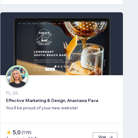
FL, US
Effective Marketing & Design, Anastasia Pava
You'll be proud of your new website!
5,0
(
119
)
Voir