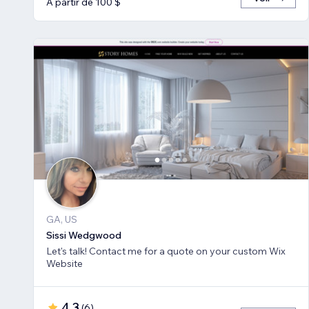
À partir de 100 $
GA, US
Sissi Wedgwood
Let's talk! Contact me for a quote on your custom Wix
Website
4,3
(
6
)