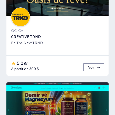
QC, CA
CREATIVE TRND
Be The Next TRND
5,0
(
5
)
Voir
À partir de 300 $