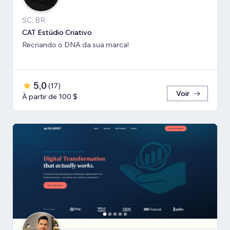
SC, BR
CAT Estúdio Criativo
Recriando o DNA da sua marca!
5,0
(
17
)
Voir
À partir de 100 $