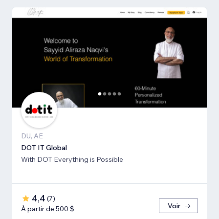
DU, AE
DOT IT Global
With DOT Everything is Possible
4,4
(
7
)
Voir
À partir de 500 $