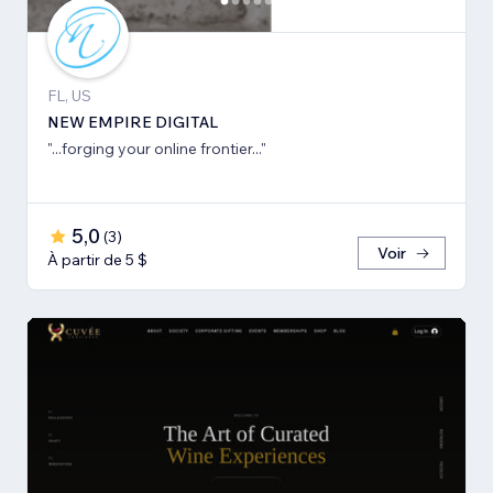
FL, US
NEW EMPIRE DIGITAL
"...forging your online frontier..."
5,0
(
3
)
Voir
À partir de 5 $