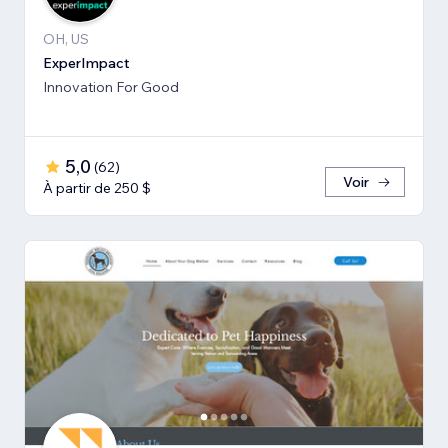
OH, US
ExperImpact
Innovation For Good
5,0
(
62
)
Voir
À partir de 250 $