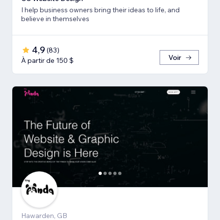
I help business owners bring their ideas to life, and
believe in themselves
4,9
(
83
)
Voir
À partir de 150 $
Hawarden, GB