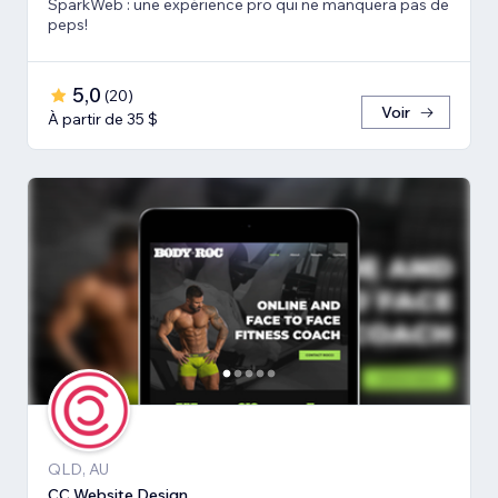
SparkWeb : une expérience pro qui ne manquera pas de
peps!
5,0
(
20
)
Voir
À partir de 35 $
QLD, AU
CC Website Design