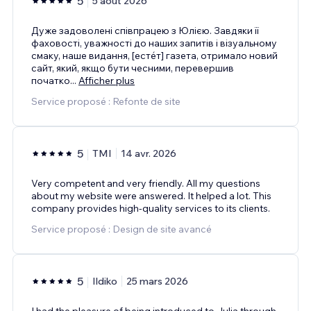
5
5 août 2026
Дуже задоволені співпрацею з Юлією. Завдяки її
фаховості, уважності до наших запитів і візуальному
смаку, наше видання, [естéт] газета, отримало новий
сайт, який, якщо бути чесними, перевершив
початко
...
Afficher plus
Service proposé : Refonte de site
5
TMI
14 avr. 2026
Very competent and very friendly. All my questions
about my website were answered. It helped a lot. This
company provides high-quality services to its clients.
Service proposé : Design de site avancé
5
Ildiko
25 mars 2026
I had the pleasure of being introduced to Julia through