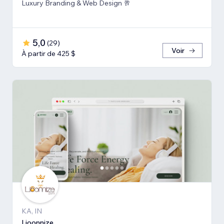
Luxury Branding & Web Design 🥂
5,0
(
29
)
Voir
À partir de 425 $
KA, IN
Lioonnize