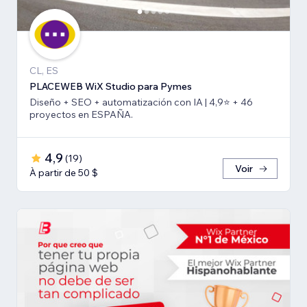
CL, ES
PLACEWEB WiX Studio para Pymes
Diseño + SEO + automatización con IA | 4,9⭐️ + 46
proyectos en ESPAÑA.
4,9
(
19
)
Voir
À partir de 50 $