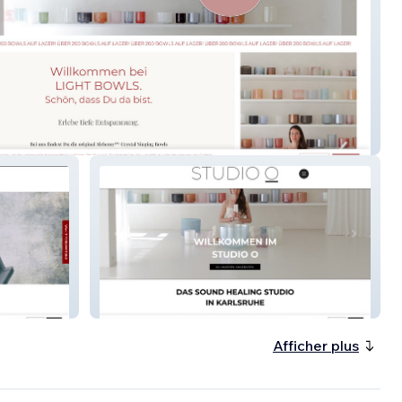
wls
STUDIO O
Afficher plus