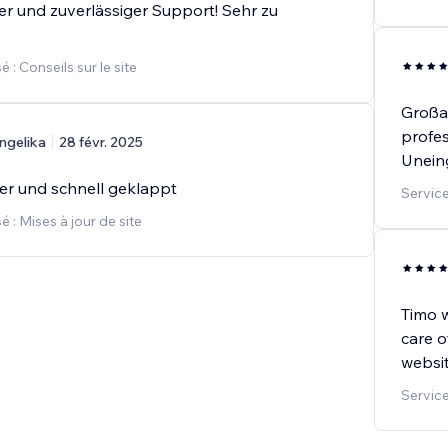
er und zuverlässiger Support! Sehr zu
 : Conseils sur le site
Großar
profes
ngelika
28 févr. 2025
Uneing
per und schnell geklappt
Servic
 : Mises à jour de site
Timo w
care o
websit
Service