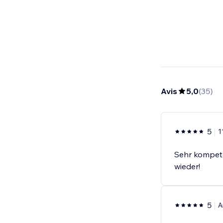
Avis
5,0
(
35
)
5
1
Sehr kompete
wieder!
5
A