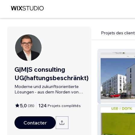
Projets des client
G|M|S consulting
UG(haftungsbeschränkt)
Moderne und zukunftsorientierte
Lösungen - aus dem Norden von
Hamburg.
ABAZI-Service
5,0
124
(
35
)
Projets complétés
Contacter