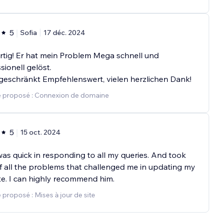
5
Sofia
17 déc. 2024
tig! Er hat mein Problem Mega schnell und
sionell gelöst.
eschränkt Empfehlenswert, vielen herzlichen Dank!
e proposé : Connexion de domaine
5
15 oct. 2024
as quick in responding to all my queries. And took
f all the problems that challenged me in updating my
e. I can highly recommend him.
 proposé : Mises à jour de site